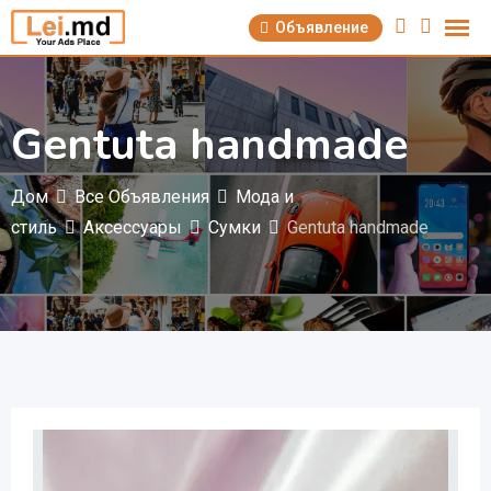
Перейти
Объявление
к
содержимому
Gentuta handmade
Дом
Все Объявления
Мода и
стиль
Аксессуары
Сумки
Gentuta handmade