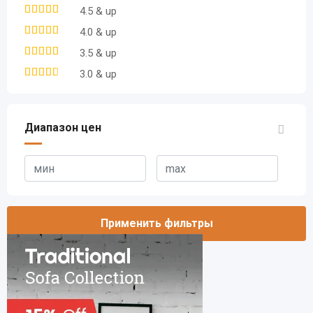
4.5 & up
4.0 & up
3.5 & up
3.0 & up
Диапазон цен
Применить фильтры