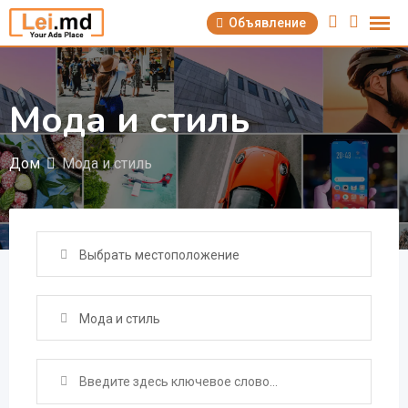
Перейти
Объявление
к
содержимому
Мода и стиль
Дом
Мода и стиль
Выбрать местоположение
Мода и стиль