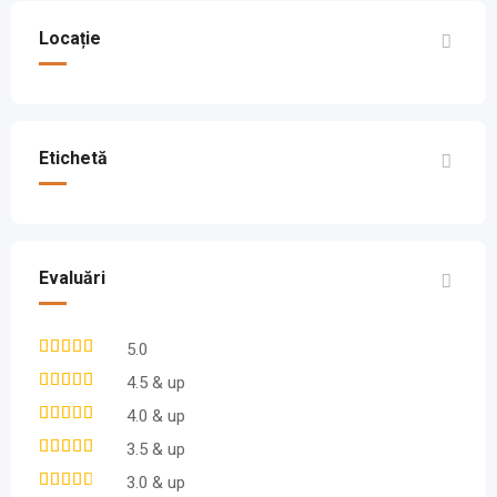
Locație
Etichetă
Evaluări
5.0
4.5 & up
4.0 & up
3.5 & up
3.0 & up