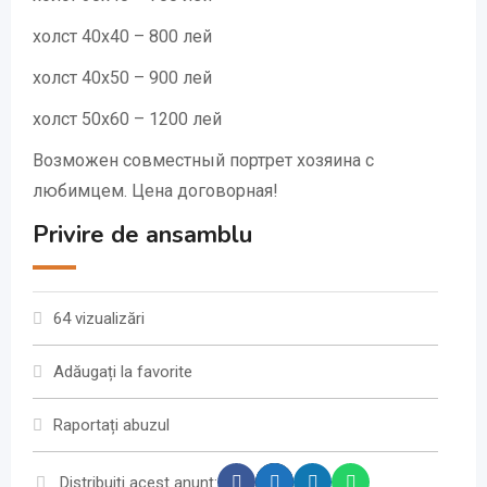
холст 40х40 – 800 лей
холст 40х50 – 900 лей
холст 50х60 – 1200 лей
Возможен совместный портрет хозяина с
любимцем. Цена договорная!
Privire de ansamblu
64 vizualizări
Adăugați la favorite
Raportați abuzul
Distribuiți acest anunț: