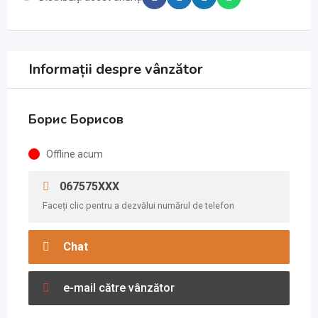
Informații despre vânzător
Борис Борисов
Offline acum
067575XXX
Faceți clic pentru a dezvălui numărul de telefon
Chat
e-mail către vânzător