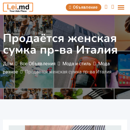
Перейти
Объявление
к
содержимому
Продаётся женская
сумка пр-ва Италия
Дом
Все Объявления
Мода и стиль
Мода
разное
Продаётся женская сумка пр-ва Италия