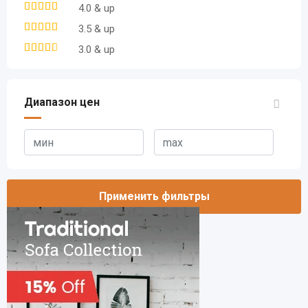
4.0 & up
3.5 & up
3.0 & up
Диапазон цен
Применить фильтры