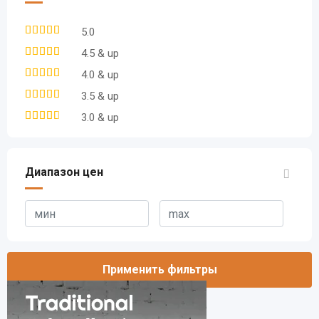
5.0
4.5 & up
4.0 & up
3.5 & up
3.0 & up
Диапазон цен
Применить фильтры