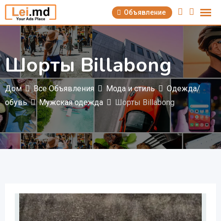
Перейти
Объявление
к
содержимому
Шорты Billabong
Дом
Все Объявления
Мода и стиль
Одежда/
обувь
Мужская одежда
Шорты Billabong