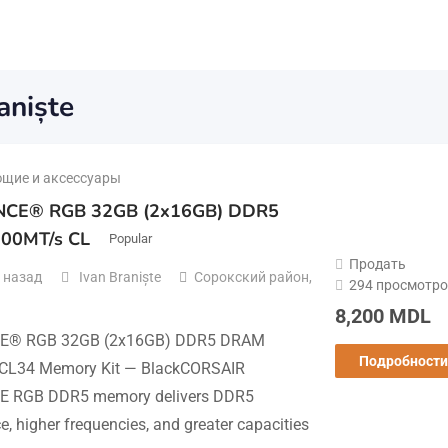
aniște
щие и аксессуары
CE® RGB 32GB (2x16GB) DDR5
00MT/s CL
Popular
Продать
 назад
Ivan Braniște
Сорокский район
,
294 просмотро
8,200
MDL
E® RGB 32GB (2x16GB) DDR5 DRAM
Подробности
CL34 Memory Kit — BlackCORSAIR
 RGB DDR5 memory delivers DDR5
, higher frequencies, and greater capacities