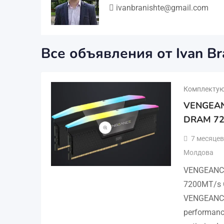
ivanbranishte@gmail.com
Все объявления от Ivan Br
Комплектую
VENGEAN
DRAM 72
7 месяцев
Молдова
VENGEANC
7200MT/s 
VENGEANCE
performance