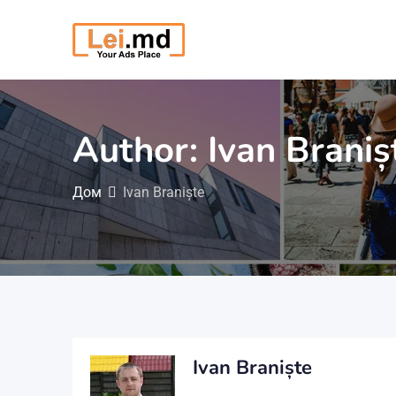
Перейти
к
содержимому
Author: Ivan Braniș
Дом
Ivan Braniște
Ivan Braniște