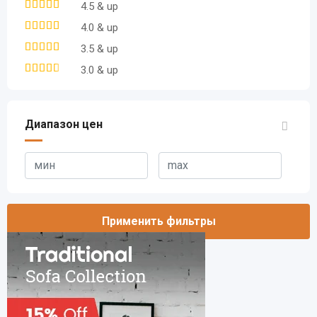
4.5 & up
4.0 & up
3.5 & up
3.0 & up
Диапазон цен
Применить фильтры