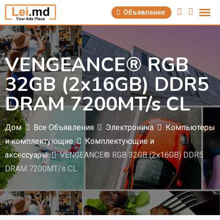
Перейти
Объявление
к
содержимому
VENGEANCE® RGB
32GB (2x16GB) DDR5
DRAM 7200MT/s CL
Дом
Все Объявления
Электроника
Компьютеры
и комплектующие
Комплектующие и
аксессуары
VENGEANCE® RGB 32GB (2x16GB) DDR5
DRAM 7200MT/s CL