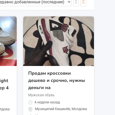
Продам кроссовки
дешево и срочно, нужны
ight
деньги на
ер 4
Мужская обувь
4 недели назад
Муниципий Кишинёв
,
Молдова
лдова