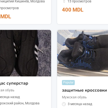
13 просмотров
ниципий Кишинёв
,
Молдова
 просмотров
400
MDL
0
MDL
ас суперстар
Popular
защитные кроccовки
ая обувь
есяца назад
Мужская обувь
рокский район
,
Молдова
3 месяца назад