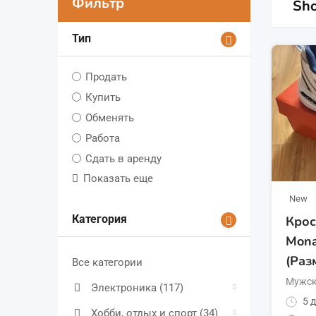
Фильтр
Sho
Тип
Продать
Купить
Обменять
Работа
Сдать в аренду
Показать еще
New
Категория
Крос
Mona
(Раз
Все категории
Мужск
Электроника
(117)
5 д
Хобби, отдых и спорт
(34)