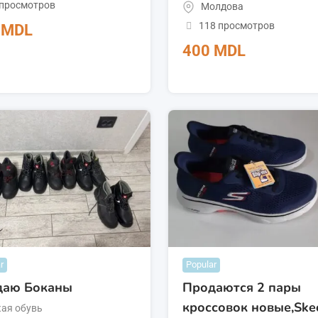
 просмотров
Молдова
118 просмотров
0
MDL
400
MDL
r
Popular
даю Боканы
Продаются 2 пары
кроссовок новые,Ske
ая обувь