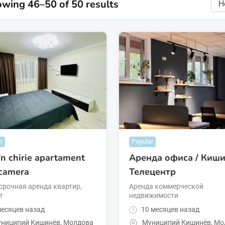
wing 46–50 of 50 results
r
Popular
în chirie apartament
Аренда офиса / Киши
 camera
Телецентр
срочная аренда квартир,
Аренда коммерческой
т
недвижимости
есяцев назад
10 месяцев назад
ниципий Кишинёв
,
Молдова
Муниципий Кишинёв
,
Мо