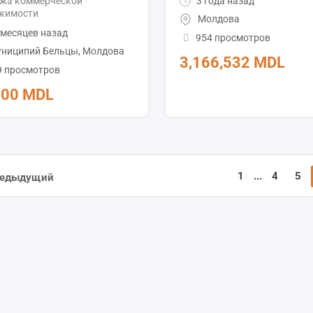
жа коммерческой
3 года назад
жимости
Молдова
месяцев назад
954 просмотров
ниципий Бельцы
,
Молдова
3,166,532
MDL
9 просмотров
000
MDL
1
...
4
5
едыдущий