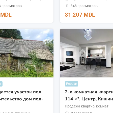
8 просмотров
348 просмотров
0
MDL
31,207
MDL
r
Popular
ается участок под
2-х комнатная кварти
ительство дом под-
114 м², Центр, Киши
!
Продажа квартир, комнат