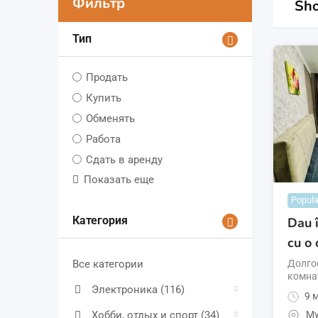
Фильтр
Sho
Тип
Продать
Купить
Обменять
Работа
Сдать в аренду
Показать еще
Popula
Категория
Dau 
cu o
Долго
Все категории
комна
Электроника
(116)
9 м
Хобби, отдых и спорт
(34)
Му