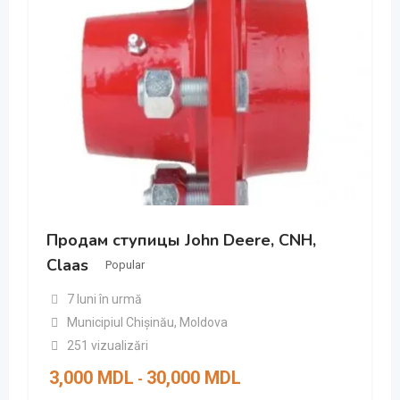
Продам ступицы John Deere, CNH,
Claas
Popular
7 luni în urmă
Municipiul Chișinău
,
Moldova
251 vizualizări
3,000
MDL
30,000
MDL
-