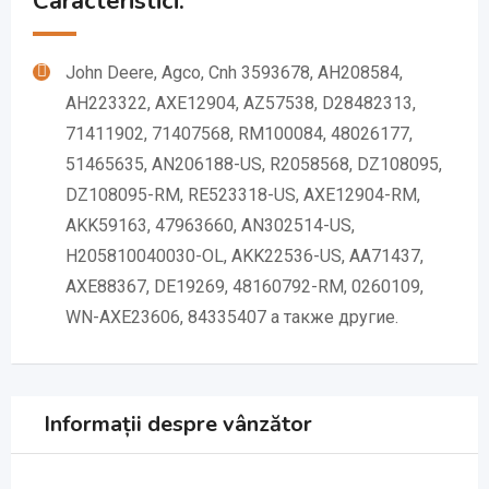
Caracteristici:
John Deere, Agco, Cnh 3593678, AH208584,
AH223322, AXE12904, AZ57538, D28482313,
71411902, 71407568, RM100084, 48026177,
51465635, AN206188-US, R2058568, DZ108095,
DZ108095-RM, RE523318-US, AXE12904-RM,
AKK59163, 47963660, AN302514-US,
H205810040030-OL, AKK22536-US, AA71437,
AXE88367, DE19269, 48160792-RM, 0260109,
WN-AXE23606, 84335407 а также другие.
Informații despre vânzător