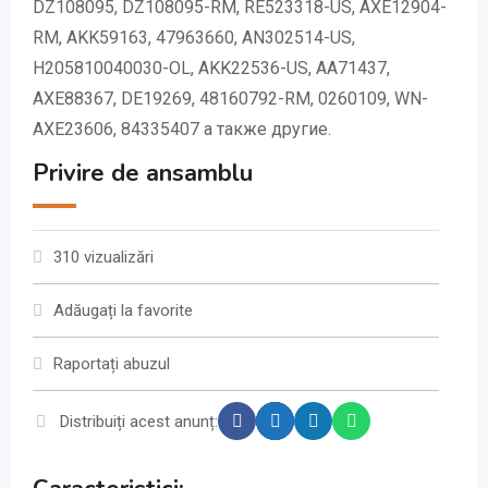
DZ108095, DZ108095-RM, RE523318-US, AXE12904-
RM, AKK59163, 47963660, AN302514-US,
H205810040030-OL, AKK22536-US, AA71437,
AXE88367, DE19269, 48160792-RM, 0260109, WN-
AXE23606, 84335407 а также другие.
Privire de ansamblu
310 vizualizări
Adăugați la favorite
Raportați abuzul
Distribuiți acest anunț: