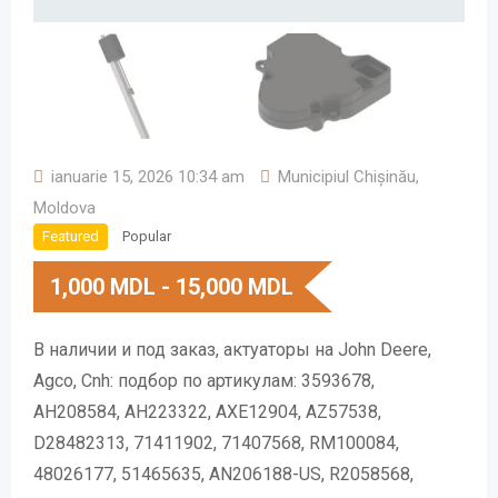
ianuarie 15, 2026 10:34 am
Municipiul Chișinău
,
Moldova
Featured
Popular
1,000
MDL
-
15,000
MDL
В наличии и под заказ, актуаторы на John Deere,
Agco, Cnh: подбор по артикулам: 3593678,
AH208584, AH223322, AXE12904, AZ57538,
D28482313, 71411902, 71407568, RM100084,
48026177, 51465635, AN206188-US, R2058568,