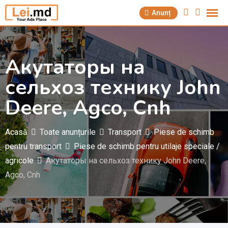
Săriți
Anunț
la
conținut
Акутаторы на
сельхоз технику John
Deere, Agco, Cnh
Acasă
Toate anunțurile
Transport
Piese de schimb
pentru transport
Piese de schimb pentru utilaje speciale /
agricole
Акутаторы на сельхоз технику John Deere,
Agco, Cnh