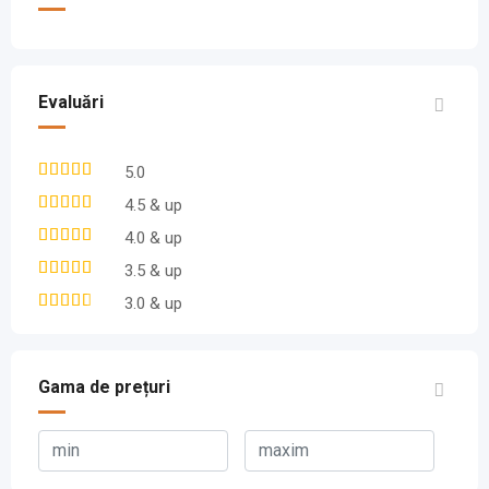
Evaluări
5.0
4.5 & up
4.0 & up
3.5 & up
3.0 & up
Gama de prețuri