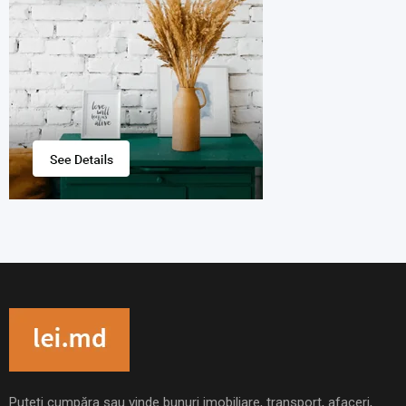
Puteți cumpăra sau vinde bunuri imobiliare, transport, afaceri,