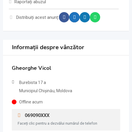
Raportați abuzul
Distribuiți acest anunț:
Informații despre vânzător
Gheorghe Vicol
Burebista 17 a
Municipiul Chișinău, Moldova
Offline acum
069090XXX
Faceți clic pentru a dezvălui numărul de telefon