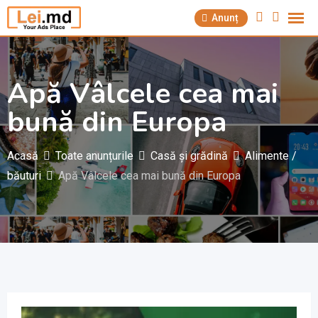
Săriți
Anunț
la
conținut
Apă Vâlcele cea mai
bună din Europa
Acasă
Toate anunțurile
Casă și grădină
Alimente /
băuturi
Apă Vâlcele cea mai bună din Europa