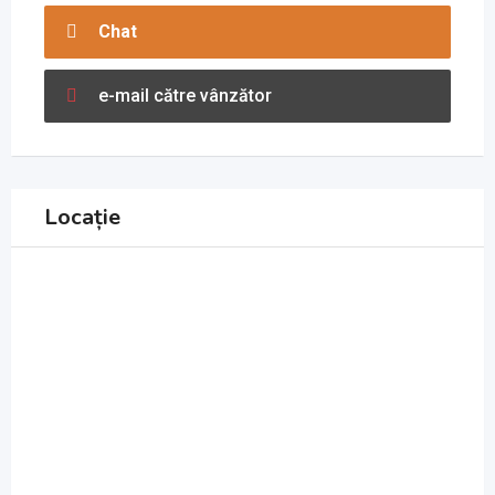
Chat
e-mail către vânzător
Locație