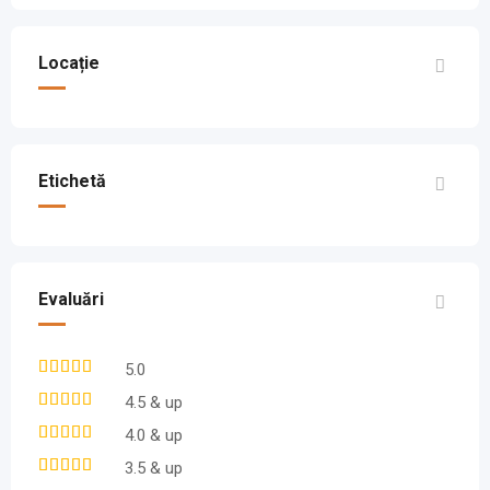
Locație
Etichetă
Evaluări
5.0
4.5 & up
4.0 & up
3.5 & up