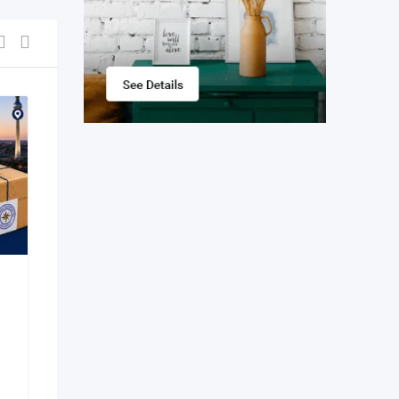
Продам очень
красивые номера
Orange
New
13 ore în urmă
Municipiul Chișinău
,
Moldova