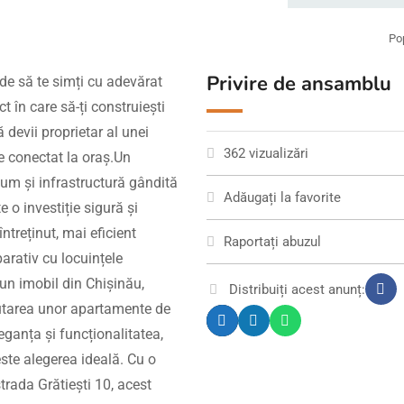
Po
Privire de ansamblu
nde să te simți cu adevărat
ct în care să-ți construiești
 devii proprietar al unei
362 vizualizări
e conectat la oraș.Un
ium și infrastructură gândită
Adăugați la favorite
 o investiție sigură și
ntreținut, mai eficient
Raportați abuzul
arativ cu locuințele
un imobil din Chișinău,
Distribuiți acest anunț:
utarea unor apartamente de
eganța și funcționalitatea,
ste alegerea ideală. Cu o
strada Grătiești 10, acest