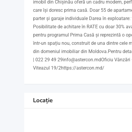
imobil din Chișinău oferă un cadru modern, perfe
care își doresc prima casă. Doar 55 de apartame
parter și garaje individuale Darea în exploatare: t
Posibilitate de achitare în RATE cu doar 30% av
pentru programul Prima Casă și reprezintă o opor
într-un spațiu nou, construit de una dintre cele
din domeniul imobiliar din Moldova.Pentru detali
| 022 29 49 29info@astercon.mdOficiu Vânzări –
Viteazul 19/2https://astercon.md/
Locație