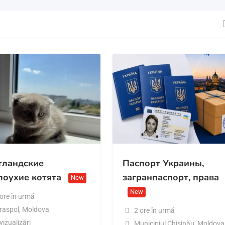
ландские
Паспорт Украины,
лоухие котята
загранпаспорт, права
New
New
 ore în urmă
iraspol
,
Moldova
2 ore în urmă
vizualizări
Municipiul Chișinău
,
Moldova