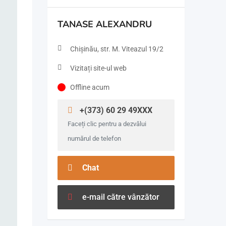
TANASE ALEXANDRU
Chişinău, str. M. Viteazul 19/2
Vizitați site-ul web
Offline acum
+(373) 60 29 49XXX
Faceți clic pentru a dezvălui
numărul de telefon
Chat
e-mail către vânzător