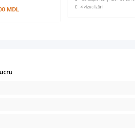
4 vizualizări
000
MDL
lucru