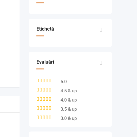
Etichetă
Evaluări
5.0
4.5 & up
4.0 & up
3.5 & up
3.0 & up