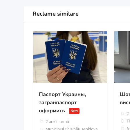
Reclame similare
Паспорт Украины,
Шот
загранпаспорт
вис
оформить
New
2
T
2 ore în urmă
6 
Municipiul Chișinău
,
Moldova