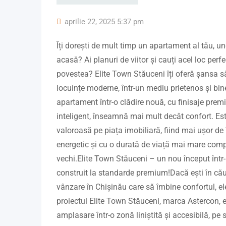
aprilie 22, 2025 5:37 pm
Îți dorești de mult timp un apartament al tău, u
acasă? Ai planuri de viitor și cauți acel loc perfe
povestea? Elite Town Stăuceni îți oferă șansa să
locuințe moderne, într-un mediu prietenos și bin
apartament într-o clădire nouă, cu finisaje prem
inteligent, înseamnă mai mult decât confort. Este
valoroasă pe piața imobiliară, fiind mai ușor de î
energetic și cu o durată de viață mai mare comp
vechi.Elite Town Stăuceni – un nou început într-
construit la standarde premium!Dacă ești în că
vânzare în Chișinău care să îmbine confortul, el
proiectul Elite Town Stăuceni, marca Astercon, e
amplasare într-o zonă liniștită și accesibilă, pe 