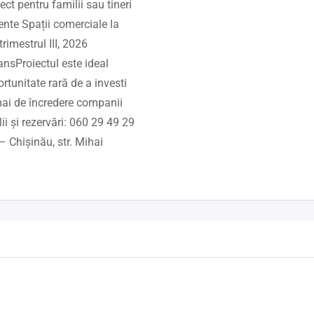
ct pentru familii sau tineri
nte Spații comerciale la
rimestrul III, 2026
ansProiectul este ideal
tunitate rară de a investi
 mai de încredere companii
i și rezervări: 060 29 49 29
 Chișinău, str. Mihai