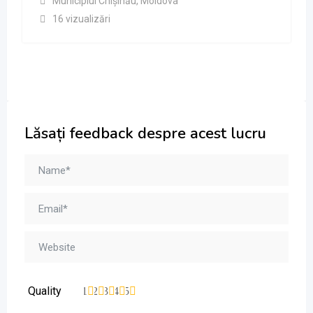
Municipiul Chișinău
,
Moldova
16 vizualizări
Lăsați feedback despre acest lucru
Quality
1
2
3
4
5