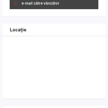
e-mail către vânzător
Locație