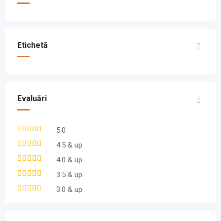
Etichetă
Evaluări
5.0
4.5 & up
4.0 & up
3.5 & up
3.0 & up