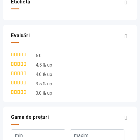
Etichetă
Evaluări
5.0
4.5 & up
4.0 & up
3.5 & up
3.0 & up
Gama de prețuri