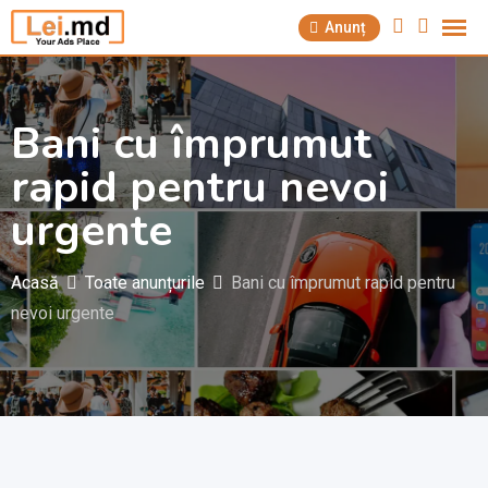
Săriți
Anunț
la
conținut
Bani cu împrumut
rapid pentru nevoi
urgente
Acasă
Toate anunțurile
Bani cu împrumut rapid pentru
nevoi urgente