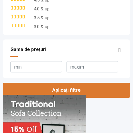
4.5 & up
4.0 & up
3.5 & up
3.0 & up
Gama de prețuri
Aplicați filtre