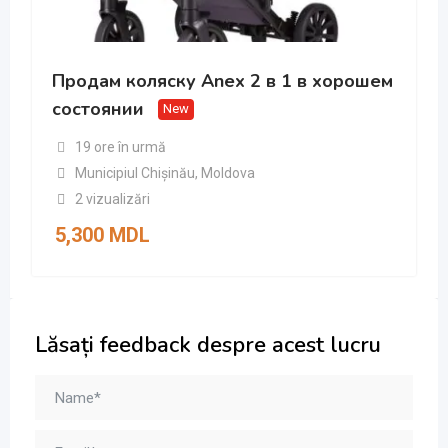
Продам коляску Anex 2 в 1 в хорошем
состоянии
New
19 ore în urmă
Municipiul Chișinău
,
Moldova
2 vizualizări
5,300
MDL
Lăsați feedback despre acest lucru