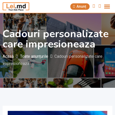
Săriți
Anunț
la
conținut
Cadouri personalizate
care impresioneaza
Acasă
Toate anunțurile
Cadouri personalizate care
impresioneaza