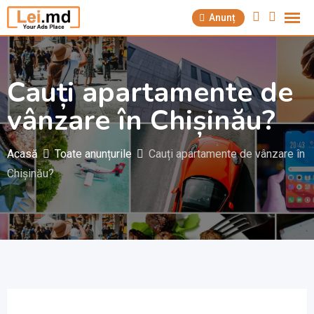
Săriți
Anunț
la
conținut
Cauți apartamente de
vânzare în Chișinău?
Acasă
Toate anunțurile
Cauți apartamente de vânzare în
Chișinău?