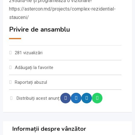
29Sună-ne și programează o vizionare!
https://astercon.md/projects/complex-rezidential-
stauceni/
Privire de ansamblu
281 vizualizări
Adăugați la favorite
Raportați abuzul
Distribuiți acest anunț:
Informații despre vânzător