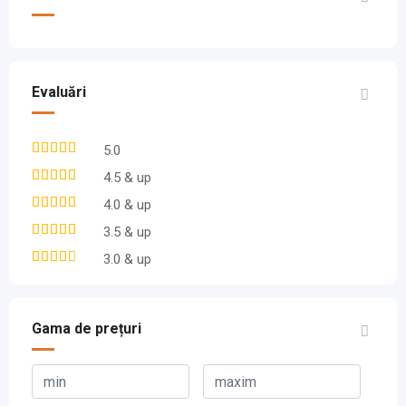
Evaluări
5.0
4.5 & up
4.0 & up
3.5 & up
3.0 & up
Gama de prețuri