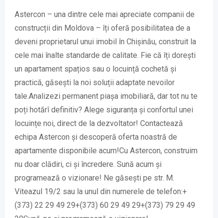
Astercon – una dintre cele mai apreciate companii de
construcții din Moldova – îți oferă posibilitatea de a
deveni proprietarul unui imobil în Chișinău, construit la
cele mai înalte standarde de calitate. Fie că îți dorești
un apartament spațios sau o locuință cochetă și
practică, găsești la noi soluții adaptate nevoilor
tale.Analizezi permanent piașa imobiliară, dar tot nu te
poți hotărî definitiv? Alege siguranța și confortul unei
locuințe noi, direct de la dezvoltator! Contactează
echipa Astercon și descoperă oferta noastră de
apartamente disponibile acum!Cu Astercon, construim
nu doar clădiri, ci și încredere. Sună acum și
programează o vizionare! Ne găsești pe str. M.
Viteazul 19/2 sau la unul din numerele de telefon:+
(373) 22 29 49 29+(373) 60 29 49 29+(373) 79 29 49