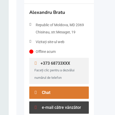
Alexandru Bratu
Republic of Moldova, MD 2069
Chisinau, str.Mesager, 19
Vizitați site-ul web
Offline acum
+373 68733XXX
Faceți clic pentru a dezvălui
numărul de telefon
Chat
e-mail către vânzător