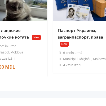
ландские
Паспорт Украины,
лоухие котята
загранпаспорт, права
New
New
 ore în urmă
iraspol
,
Moldova
6 ore în urmă
vizualizări
Municipiul Chișinău
,
Moldova
4 vizualizări
000
MDL