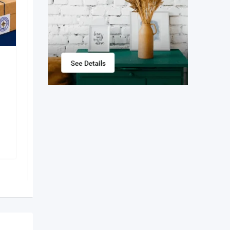
Продам очень
красивые номера
Orange
New
16 ore în urmă
Municipiul Chișinău
,
Moldova
5 vizualizări
1
MDL