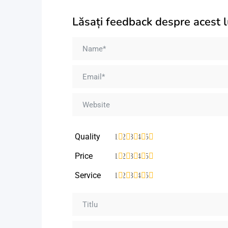
Lăsați feedback despre acest 
Quality
1
2
3
4
5
Price
1
2
3
4
5
Service
1
2
3
4
5