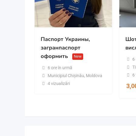
Паспорт Украины,
Шот
загранпаспорт
вис
оформить
New
6
T
6 ore în urmă
6 
Municipiul Chișinău
,
Moldova
4 vizualizări
3,