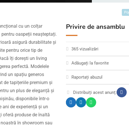
Po
Privire de ansamblu
uncțional cu un colțar
 pentru oaspeții neașteptați.
ioară asigură durabilitate și
365 vizualizări
te pentru orice tip de
acă îți dorești un living
Adăugați la favorite
egerea perfectă. Modelele
rind un spațiu generos
Raportați abuzul
t de tapițeriile premium și
ntru un plus de eleganță și
Distribuiți acest anunț:
șinău, disponibile într-o
e ani de experiență și un
ți oferă produse de înaltă
ia noastră în showroom sau