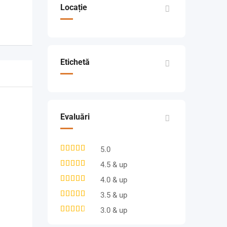
Locație
Etichetă
Evaluări
5.0
4.5 & up
4.0 & up
3.5 & up
3.0 & up