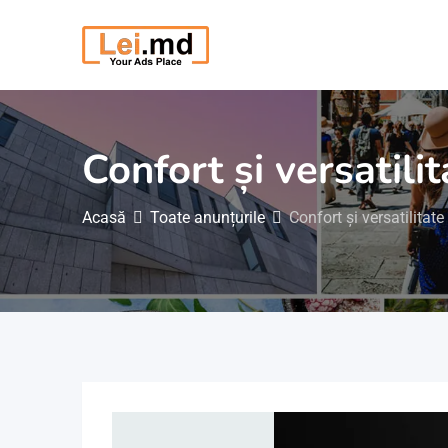
Săriți
la
conținut
Confort și versatili
Acasă
Toate anunțurile
Confort și versatilitate