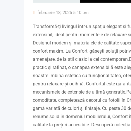
februarie 18, 2025 5:10 pm
Transformă-ți livingul într-un spațiu elegant și f
extensibil, ideal pentru momentele de relaxare și
Designul modern și materialele de calitate super
confort maxim. La Confort, găsești soluții potrivi
amenajare, de la stil clasic la cel contemporan.D
practic și rafinat, o canapea extensibilă este al
noastre îmbină estetica cu funcționalitatea, ofe
pentru relaxare și odihnă. Confortul este garanta
mecanismele de extensie de ultimă generație.Pe
comoditate, completează decorul cu fotolii în Chi
gamă variată de culori și finisaje. Cu peste 30 d
renume solid în domeniul mobilierului, Confort î
calitate la prețuri accesibile. Descoperă colecț