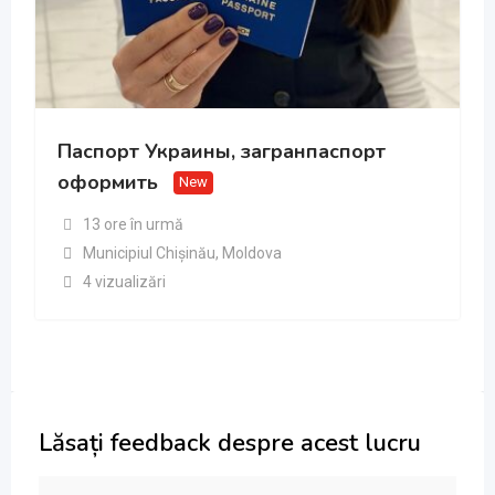
Паспорт Украины, загранпаспорт
оформить
New
13 ore în urmă
Municipiul Chișinău
,
Moldova
4 vizualizări
Lăsați feedback despre acest lucru