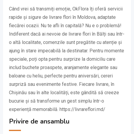
Când vrei să transmiți emoție, OkFlora îți oferă servicii
rapide și sigure de livrare flori în Moldova, adaptate
fiecărei ocazii. Nu te afli în capitală? Nu e o problemă!
Indiferent dacă ai nevoie de livrare flori în Bălți sau într-
o altă localitate, comenzile sunt pregătite cu atenție și
ajung în stare impecabilă la destinatar. Pentru momente
speciale, poți opta pentru surprize la domiciliu care
includ buchete proaspete, aranjamente elegante sau
baloane cu heliu, perfecte pentru aniversări, cereri
surpriză sau evenimente festive. Fiecare livrare, în
Chișinău sau în alte localități, este gândită să creeze
bucurie și să transforme un gest simplu într-o
experiență memorabilă. https://livrareflori.md/
Privire de ansamblu