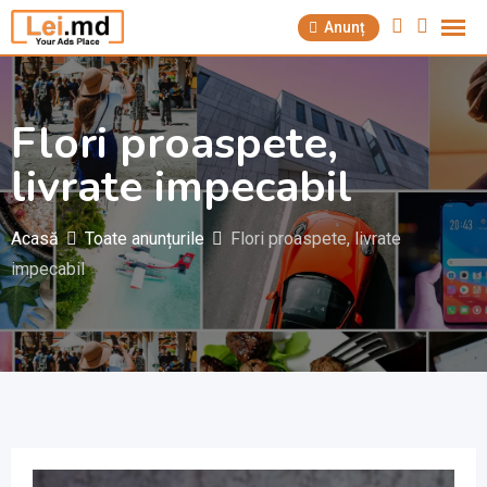
Săriți
Anunț
la
conținut
Flori proaspete,
livrate impecabil
Acasă
Toate anunțurile
Flori proaspete, livrate
impecabil