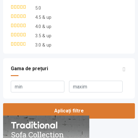
5.0
4.5 & up
4.0 & up
3.5 & up
3.0 & up
Gama de prețuri
Aplicați filtre