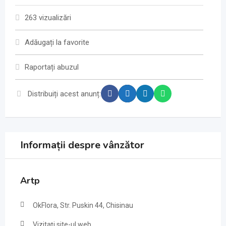
263 vizualizări
Adăugați la favorite
Raportați abuzul
Distribuiți acest anunț:
Informații despre vânzător
Artp
OkFlora, Str. Puskin 44, Chisinau
Vizitați site-ul web