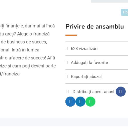
Po
Privire de ansamblu
lți finanțele, dar mai ai încă
 da greș? Alege o franciză
de business de succes,
628 vizualizări
onal. Intră în lumea
ntr-o afacere de succes! Află
Adăugați la favorite
ize și cum poți deveni parte
d/franciza
Raportați abuzul
Distribuiți acest anunț: