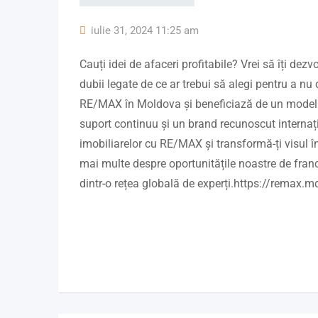
iulie 31, 2024 11:25 am
Cauți idei de afaceri profitabile? Vrei să îți dezvo
dubii legate de ce ar trebui să alegi pentru a nu
RE/MAX în Moldova și beneficiază de un model 
suport continuu și un brand recunoscut internați
imobiliarelor cu RE/MAX și transformă-ți visul î
mai multe despre oportunitățile noastre de franc
dintr-o rețea globală de experți.https://remax.m