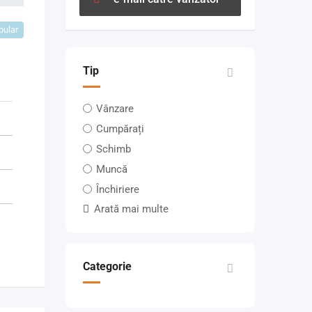
pular
Tip
Vânzare
Cumpărați
Schimb
Muncă
Închiriere
Arată mai multe
Categorie