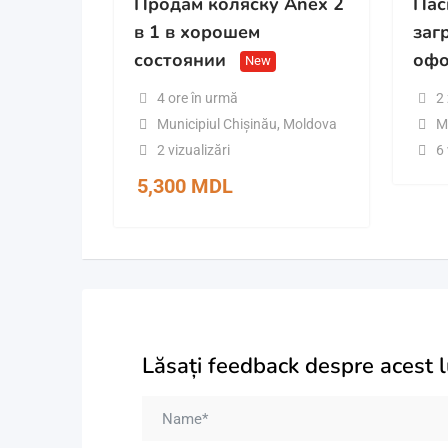
Продам коляску Anex 2
Пас
в 1 в хорошем
заг
состоянии
офо
New
4 ore în urmă
2 
Municipiul Chișinău
,
Moldova
M
2 vizualizări
6 
5,300
MDL
Lăsați feedback despre acest 