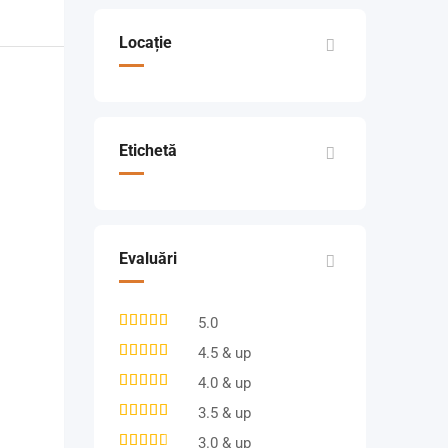
Locație
Etichetă
Evaluări
5.0
4.5 & up
4.0 & up
3.5 & up
3.0 & up