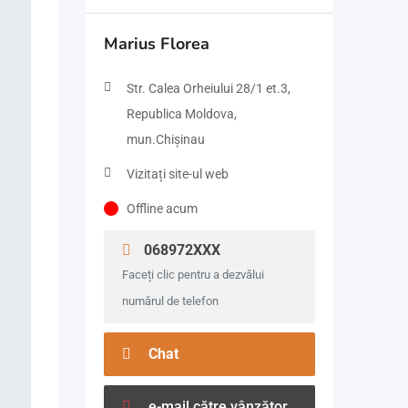
Marius Florea
Str. Calea Orheiului 28/1 et.3,
Republica Moldova,
mun.Chișinau
Vizitați site-ul web
Offline acum
068972XXX
Faceți clic pentru a dezvălui
numărul de telefon
Chat
e-mail către vânzător