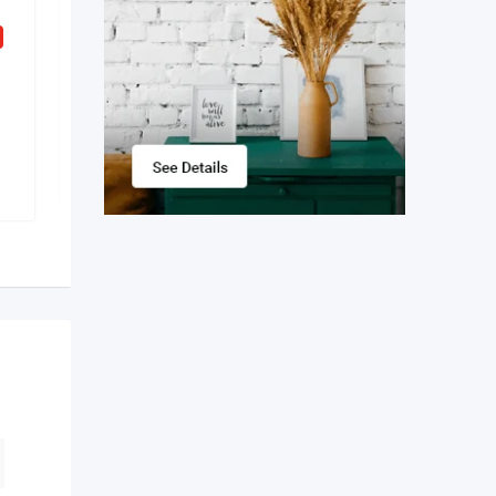
Паспорт Украины,
загранпаспорт, права
New
2 zile în urmă
Municipiul Chișinău
,
Moldova
6 vizualizări