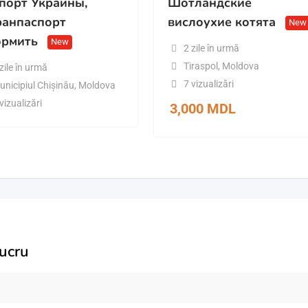
порт Украины,
Шотландские
ранпаспорт
вислоухие котята
New
рмить
New
2 zile în urmă
Tiraspol
,
Moldova
zile în urmă
7 vizualizări
unicipiul Chișinău
,
Moldova
vizualizări
3,000
MDL
lucru