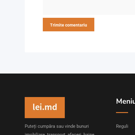
Meni
Puteți cumpăra sau vinde bunuri
Reguli
imobiliare, transport, afaceri, haine,