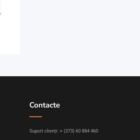
Contacte
Suport clienți:
+ (373) 60 884 460