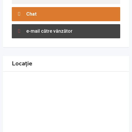
Chat
e-mail către vânzător
Locație