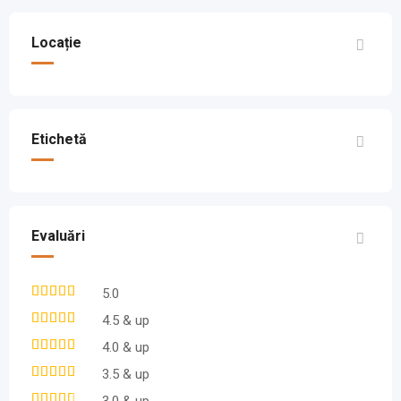
Locație
Etichetă
Evaluări
5.0
4.5 & up
4.0 & up
3.5 & up