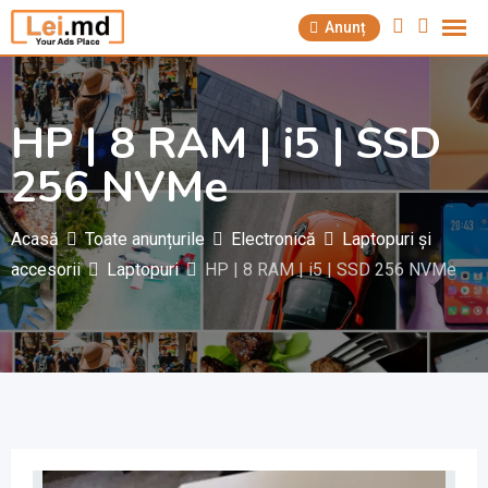
Săriți
Anunț
la
conținut
HP | 8 RAM | i5 | SSD
256 NVMe
Acasă
Toate anunțurile
Electronică
Laptopuri și
accesorii
Laptopuri
HP | 8 RAM | i5 | SSD 256 NVMe