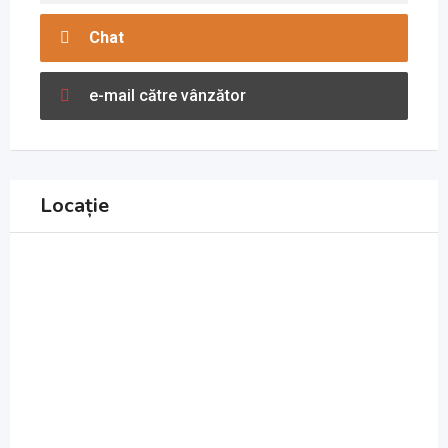
Chat
e-mail către vânzător
Locație