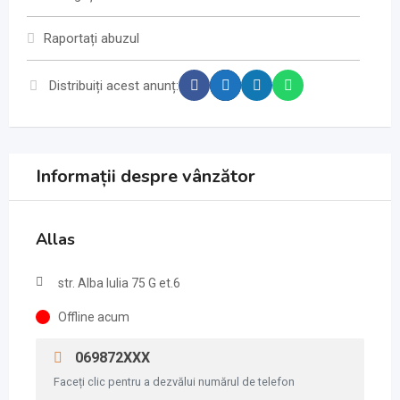
Raportați abuzul
Distribuiți acest anunț:
Informații despre vânzător
Allas
str. Alba Iulia 75 G et.6
Offline acum
069872XXX
Faceți clic pentru a dezvălui numărul de telefon