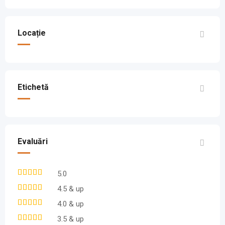
Locație
Etichetă
Evaluări
5.0
4.5 & up
4.0 & up
3.5 & up