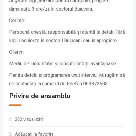
Angajăm îngrijitor/are pentru curățenie, program
dimineața, 3 ore/zi, în sectorul Buiucani.
Cerințe:
Persoană onestă, responsabilă și atentă la detalii.Fără
vicii.Locuiește în sectorul Buiucani sau în apropiere.
Oferim:
Mediu de lucru stabil și plăcut.Condiții avantajoase.
Pentru detalii și programarea unui interviu, vă rugăm să
ne contactați la numărul de telefon 069872603
Privire de ansamblu
202 vizualizări
Adăugați la favorite