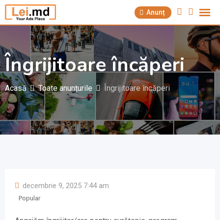
Săriți
Anunț
la
conținut
Îngrijitoare încăperi
Acasă
Toate anunțurile
Îngrijitoare încăperi
decembrie 9, 2025 7:44 am
Popular