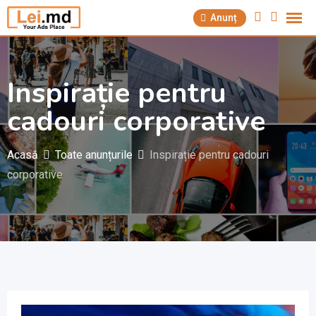
Săriți
Anunț
la
conținut
Inspirație pentru
cadouri corporative
Acasă
Toate anunțurile
Inspirație pentru cadouri
corporative