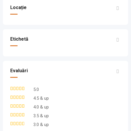
Locație
Etichetă
Evaluări
5.0
4.5 & up
4.0 & up
3.5 & up
3.0 & up