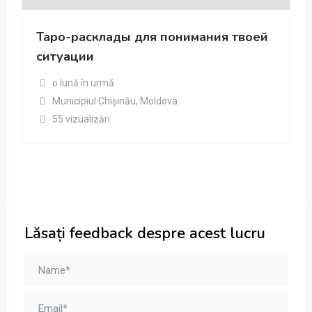
Таро-расклады для понимания твоей
ситуации
o lună în urmă
Municipiul Chișinău
,
Moldova
55 vizualizări
Lăsați feedback despre acest lucru