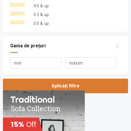
4.0 & up
3.5 & up
3.0 & up
Gama de prețuri
Aplicați filtre