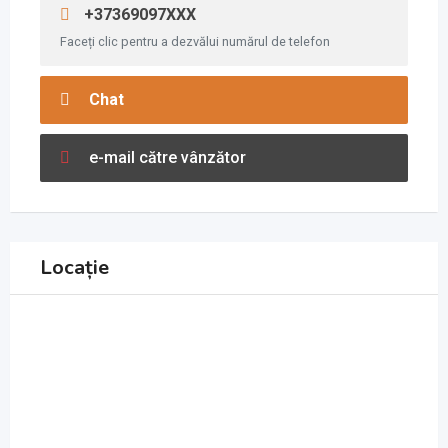
+37369097XXX
Faceți clic pentru a dezvălui numărul de telefon
Chat
e-mail către vânzător
Locație