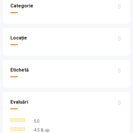
Categorie
Locație
Etichetă
Evaluări
5.0
4.5 & up