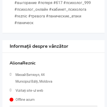
#выгорание #потеря #б17 #психолог_999
#психолог_онлайн #кабинет_психолога
#reznic #тревога #панические_атаки
#паническ
Informații despre vânzător
AlionaReznic
Михай Витязул, 44
Municipiul Bălți, Moldova
Vizitați site-ul web
Offline acum