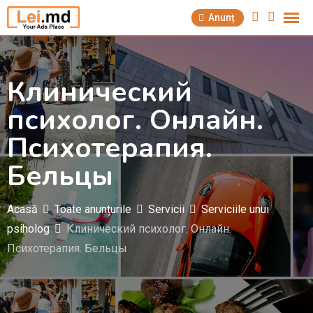
Săriți
Anunț
la
conținut
Клинический
психолог. Онлайн.
Психотерапия.
Бельцы
Acasă
Toate anunțurile
Servicii
Serviciile unui
psiholog
Клинический психолог. Онлайн.
Психотерапия. Бельцы