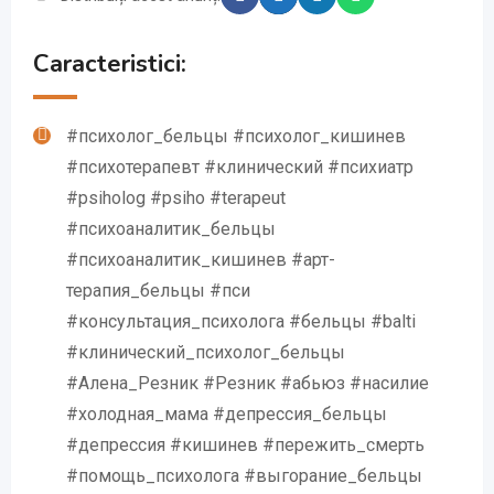
Caracteristici:
#психолог_бельцы #психолог_кишинев
#психотерапевт #клинический #психиатр
#psiholog #psiho #terapeut
#психоаналитик_бельцы
#психоаналитик_кишинев #арт-
терапия_бельцы #пси
#консультация_психолога #бельцы #balti
#клинический_психолог_бельцы
#Алена_Резник #Резник #абьюз #насилие
#холодная_мама #депрессия_бельцы
#депрессия #кишинев #пережить_смерть
#помощь_психолога #выгорание_бельцы