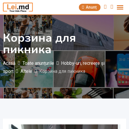
Săriți
Anunț
la
conținut
Корзина для
пикника
Acasă
Toate anunțurile
Hobby-uri, recreere și
sport
Altele
Корзина для пикника