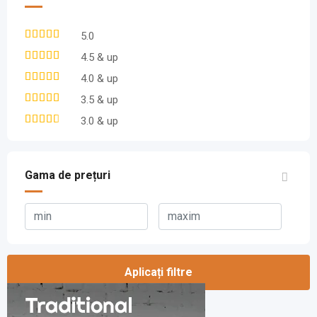
5.0
4.5 & up
4.0 & up
3.5 & up
3.0 & up
Gama de prețuri
Aplicați filtre