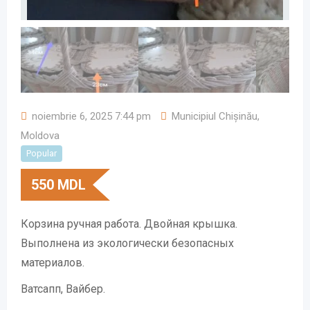
noiembrie 6, 2025 7:44 pm
Municipiul Chișinău
,
Moldova
Popular
550
MDL
Корзина ручная работа. Двойная крышка.
Выполнена из экологически безопасных
материалов.
Ватсапп, Вайбер.