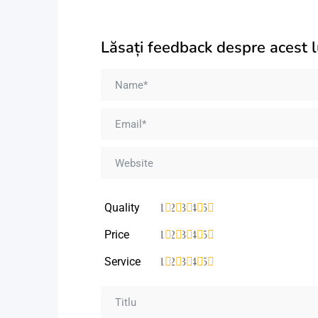
Lăsați feedback despre acest 
Quality
1
2
3
4
5
Price
1
2
3
4
5
Service
1
2
3
4
5