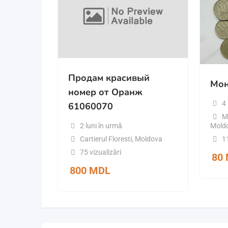
Продам красивый
Мо
номер от Оранж
4 
61060070
M
2 luni în urmă
Mold
Cartierul Floresti
,
Moldova
11
75 vizualizări
80
800
MDL