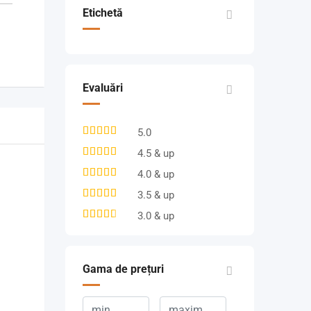
Etichetă
Evaluări
5.0
4.5 & up
4.0 & up
3.5 & up
3.0 & up
Gama de prețuri