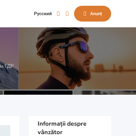
Русский
Anunț
ы ГДР
Informații despre
vânzător