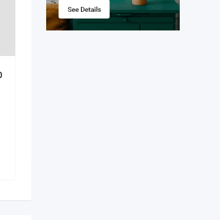
0
Марки
Popular
6 luni în urmă
Municipiul Chișinău
,
Moldova
265 vizualizări