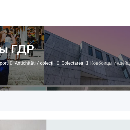
ы ГДР
sport
Antichități / colecții
Colectarea
Ковбоицы.Индейц