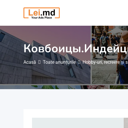
Săriți
la
conținut
Ковбоицы.Индейц
Acasă
Toate anunțurile
Hobby-uri, recreere și 