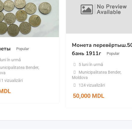
Монета перевёртыш.5
неты
Popular
бань 1911г
Popular
luni în urmă
5 luni în urmă
unicipalitatea Bender
,
Municipalitatea Bender
,
ova
Moldova
1 vizualizări
124 vizualizări
MDL
50,000
MDL