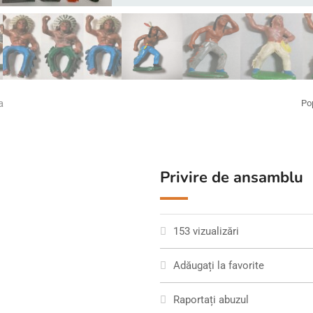
a
Po
Privire de ansamblu
153 vizualizări
Adăugați la favorite
Raportați abuzul