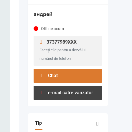
андрей
Offline acum
37377989XXX
Faceți clic pentru a dezvălui
numărul de telefon
Chat
e-mail către vânzător
Tip