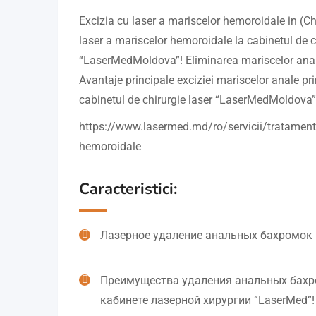
Excizia cu laser a mariscelor hemoroidale in (C
laser a mariscelor hemoroidale la cabinetul de c
“LaserMedMoldova”! Eliminarea mariscelor anal
Avantaje principale exciziei mariscelor anale pr
cabinetul de chirurgie laser “LaserMedMoldova”
https://www.lasermed.md/ro/servicii/tratamentu
hemoroidale
Caracteristici:
Лазерное удаление анальных бахромок
Преимущества удаления анальных бахр
кабинете лазерной хирургии ”LaserMed”!