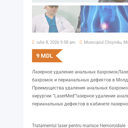
iulie 8, 2026 9:58 am
Municipiul Chișinău
,
M
9
MDL
Лазерное удаление анальных бахромокЛазе
бахромок и перианальных дефектов в Молд
Преимущества удаления анальных бахромок
хирургии ”LaserMed”!азерное удаление ана
перианальных дефектов в кабинете лазерно
Tratamentul laser pentru marisce Hemoroidale