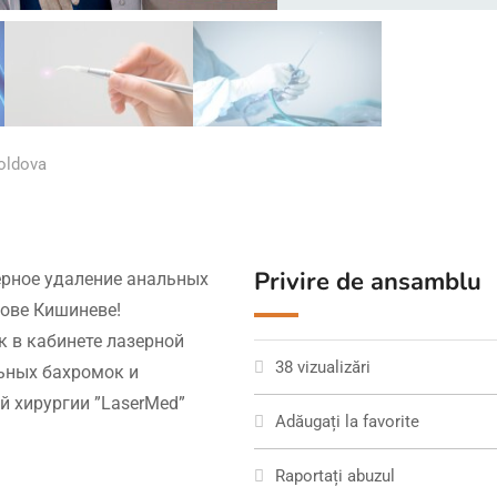
oldova
Privire de ansamblu
рное удаление анальных
ове Кишиневе!
 в кабинете лазерной
38 vizualizări
льных бахромок и
й хирургии ”LaserMed”
Adăugați la favorite
Raportați abuzul