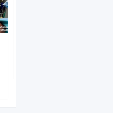
Лазерное удаление
мозолей в Молдове
2 luni în urmă
Municipiul Chișinău
,
Moldova
61 vizualizări
9
MDL