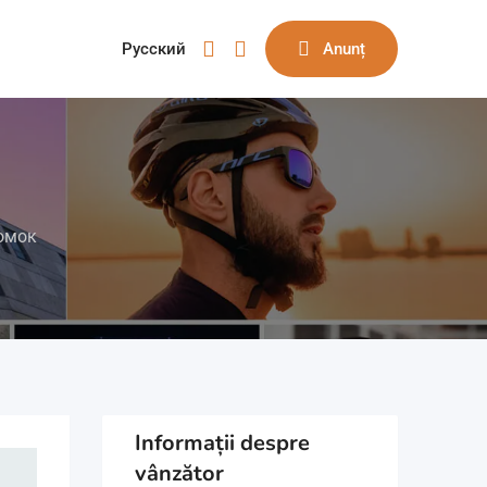
Русский
Anunț
омок
Informații despre
vânzător