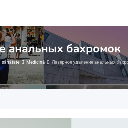
е анальных бахромок
 sănătate
Medicină
Лазерное удаление анальных бахр