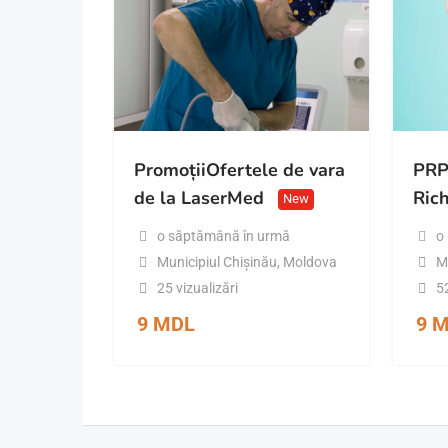
PromoțiiOfertele de vara
PRP 
de la LaserMed
Ric
New
o săptămână în urmă
o
Municipiul Chișinău
,
Moldova
M
25 vizualizări
52
9
MDL
9
M