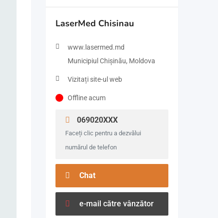
LaserMed Chisinau
www.lasermed.md
Municipiul Chișinău, Moldova
Vizitați site-ul web
Offline acum
069020XXX
Faceți clic pentru a dezvălui
numărul de telefon
Chat
e-mail către vânzător