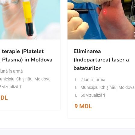
terapie (Platelet
Eliminarea
h Plasma) in Moldova
(Indepartarea) laser a
bataturilor
 lună în urmă
unicipiul Chișinău
,
Moldova
2 luni în urmă
 vizualizări
Municipiul Chișinău
,
Moldova
50 vizualizări
DL
9
MDL