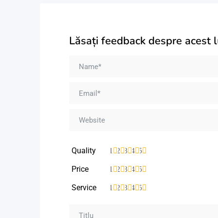
Lăsați feedback despre acest 
Quality
1
2
3
4
5
Price
1
2
3
4
5
Service
1
2
3
4
5