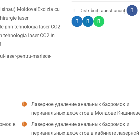
hisinau) Moldova!Excizia cu
Distribuiți acest anunț:
hirurgie laser
e prin tehnologia laser CO2
in tehnologia laser CO2 in
!
l-laser-pentru-marisce-
Лазерное удаление анальных бахромок и
перианальных дефектов в Молдове Кишинев
омок в
Лазерное удаление анальных бахромок и
перианальных дефектов в кабинете лазерной