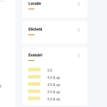
Locație
Etichetă
Evaluări
5.0
4.5 & up
4.0 & up
е!
3.5 & up
3.0 & up