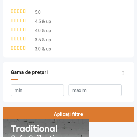
5.0
4.5 & up
4.0 & up
3.5 & up
3.0 & up
Gama de prețuri
Aplicați filtre