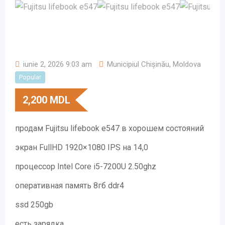
iunie 2, 2026 9:03 am
Municipiul Chișinău
,
Moldova
Popular
2,200
MDL
продам Fujitsu lifebook e547 в хорошем состояний
экран FullHD 1920×1080 IPS на 14,0
процессор Intel Core i5-7200U 2.50ghz
оперативная память 8гб ddr4
ssd 250gb
есть зарядка