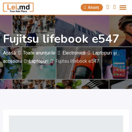
Săriți
Anunț
la
conținut
Fujitsu lifebook e547
Acasă
Toate anunțurile
Electronică
Laptopuri și
accesorii
Laptopuri
Fujitsu lifebook e547