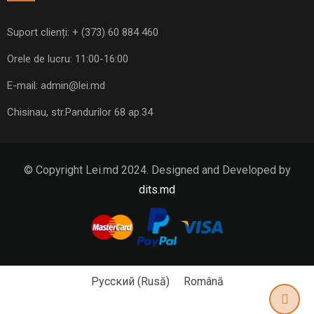
Suport clienți:
+ (373) 60 884 460
Orele de lucru: 11:00-16:00
E-mail:
admin@lei.md
Chisinau, str.Pandurilor 68 ap.34
© Copyright Lei.md 2024. Designed and Developed by
dits.md
Русский
(
Rusă
)
Română