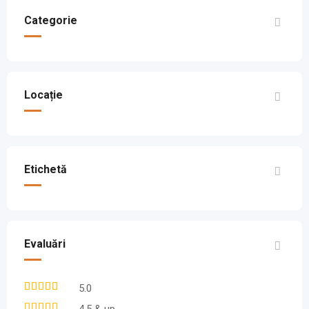
Categorie
Locație
Etichetă
Evaluări
5.0
4.5 & up