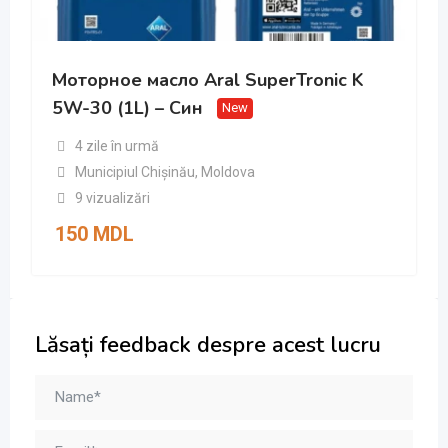
Моторное масло Aral SuperTronic K
5W-30 (1L) – Син
New
4 zile în urmă
Municipiul Chișinău
,
Moldova
9 vizualizări
150
MDL
Lăsați feedback despre acest lucru