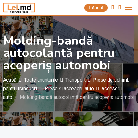
Săriți
Anunț
la
conținut
Molding-bandă
autocolantă pentru
acoperiș automobi
Acasă
Toate anunțurile
Transport
Piese de schimb
pentru transport
Piese și accesorii auto
Accesorii
auto
Molding-bandă autocolantă pentru acoperiș automobi