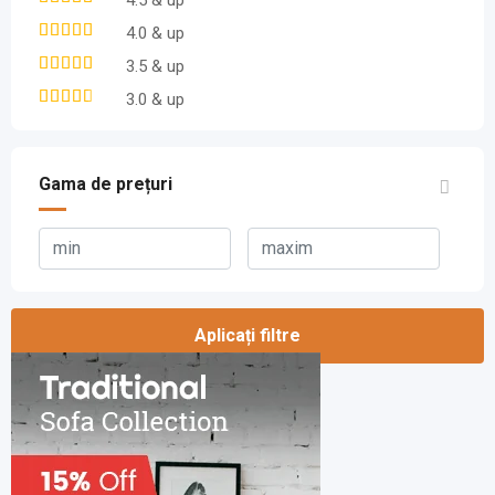
4.0 & up
3.5 & up
3.0 & up
Gama de prețuri
Aplicați filtre