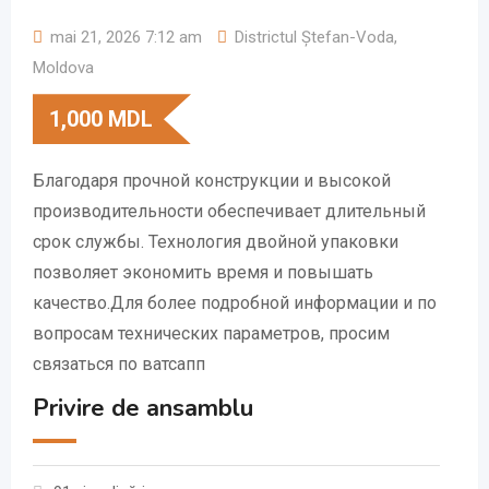
mai 21, 2026 7:12 am
Districtul Ștefan-Voda
,
Moldova
1,000
MDL
Благодаря прочной конструкции и высокой
производительности обеспечивает длительный
срок службы. Технология двойной упаковки
позволяет экономить время и повышать
качество.Для более подробной информации и по
вопросам технических параметров, просим
связаться по ватсапп
Privire de ansamblu