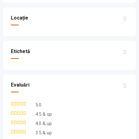
Locație
Etichetă
Evaluări
5.0
4.5 & up
4.0 & up
3.5 & up