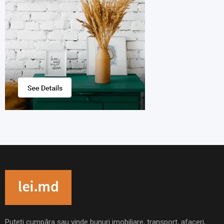
Puteți cumpăra sau vinde bunuri imobiliare, transport, afaceri,