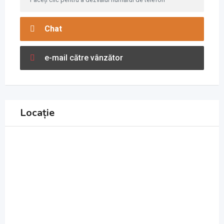
Chat
e-mail către vânzător
Locație