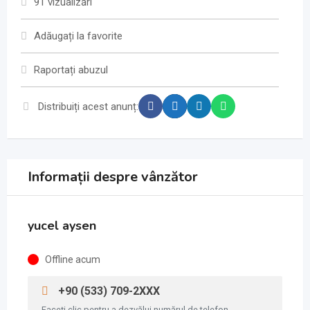
91 vizualizări
Adăugați la favorite
Raportați abuzul
Distribuiți acest anunț:
Informații despre vânzător
yucel aysen
Offline acum
+90 (533) 709-2XXX
Faceți clic pentru a dezvălui numărul de telefon