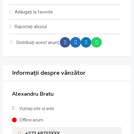
Adăugați la favorite
Raportați abuzul
Distribuiți acest anunț:
Informații despre vânzător
Alexandru Bratu
Vizitați site-ul web
Offline acum
+373 68733XXX