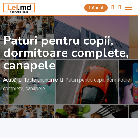
Săriți
Anunț
la
conținut
Paturi pentru copii,
dormitoare complete,
canapele
Acasă
Toate anunțurile
Paturi pentru copii, dormitoare
complete, canapele