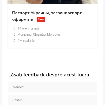
Паспорт Украины, загранпаспорт
оформить
New
14 ore în urmă
Municipiul Chișinău
,
Moldova
4 vizualizări
Lăsați feedback despre acest lucru