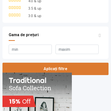
4.0 & up
3.5 & up
3.0 & up
Gama de prețuri
Aplicați filtre