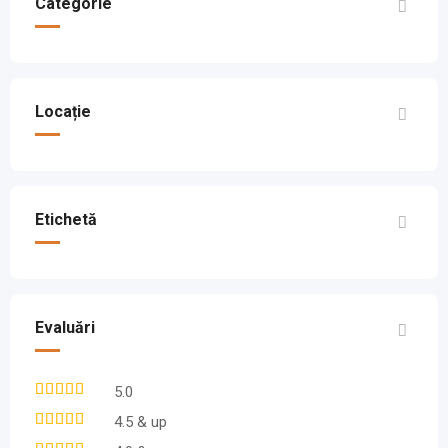
Categorie
Locație
Etichetă
Evaluări
5.0
4.5 & up