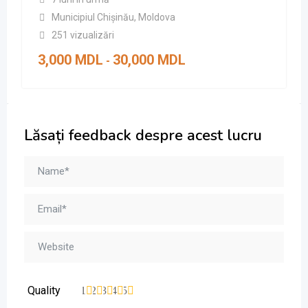
Municipiul Chișinău
,
Moldova
251 vizualizări
3,000
MDL
30,000
MDL
-
Lăsați feedback despre acest lucru
Quality
1
2
3
4
5