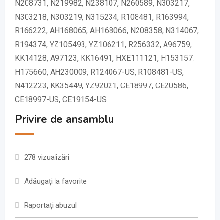
N208731, N219982, N238107, N260589, N303217,
N303218, N303219, N315234, R108481, R163994,
R166222, AH168065, AH168066, N208358, N314067,
R194374, YZ105493, YZ106211, R256332, A96759,
KK14128, A97123, KK16491, HXE111121, H153157,
H175660, AH230009, R124067-US, R108481-US,
N412223, KK35449, YZ92021, CE18997, CE20586,
CE18997-US, CE19154-US
Privire de ansamblu
278 vizualizări
Adăugați la favorite
Raportați abuzul