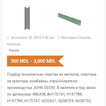
decembrie 30, 2025 9:42 am
Municipiul Chișinău
,
Moldova
Popular
300
MDL
-
3,000
MDL
Подбор технических пластин из металла, пластика
на трактора, комбайны, опрыскиватели
производства JOHN DEERE. В наличии и под заказ
по артикулам: R86308, AH170741, H147788,
H147789, H175747, H202621, N208729, N208730,