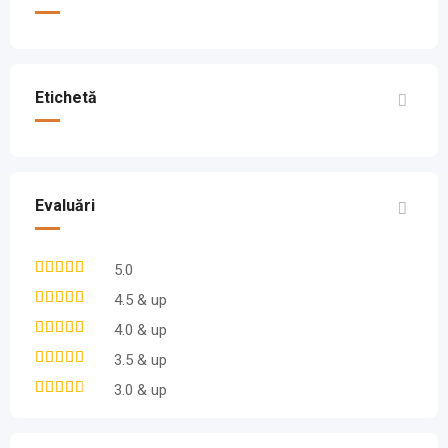
Etichetă
Evaluări
5.0
4.5 & up
4.0 & up
3.5 & up
3.0 & up