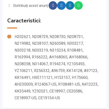
Distribuiți acest anunț:
Caracteristici:
H202621, N208729, N208730, N208731,
N219982, N238107, N260589, N303217,
N303218, N303219, N315234, R108481,
R163994, R166222, AH168065, AH168066,
N208358, N314067, R194374, YZ105493,
YZ106211, R256332, A96759, KK14128, A97123,
KK16491, HXE111121, H153157, H175660,
AH230009, R124067-US, R108481-US, N412223,
KK35449, YZ92021, CE18997, CE20586,
CE18997-US, CE19154-US