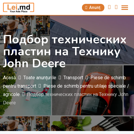
Săriți
Anunț
la
conținut
Подбор технических
пластин на Технику
John Deere
Acasă
Toate anunțurile
Transport
Piese de schimb
pentru transport
Piese de schimb pentru utilaje speciale /
agricole
Подбор технических пластин на Технику John
Deere