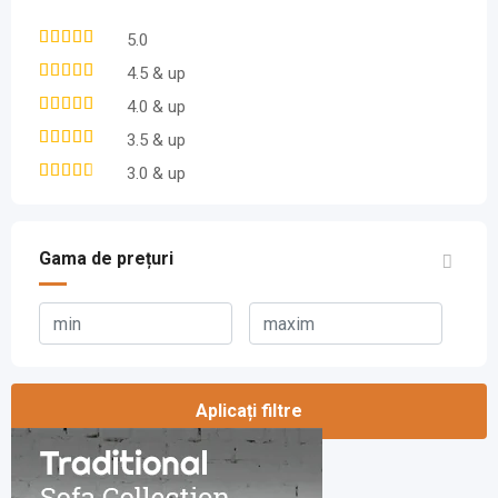
5.0
4.5 & up
4.0 & up
3.5 & up
3.0 & up
Gama de prețuri
Aplicați filtre