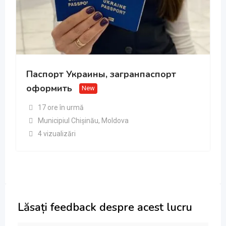
Паспорт Украины, загранпаспорт
оформить
New
17 ore în urmă
Municipiul Chișinău
,
Moldova
4 vizualizări
Lăsați feedback despre acest lucru