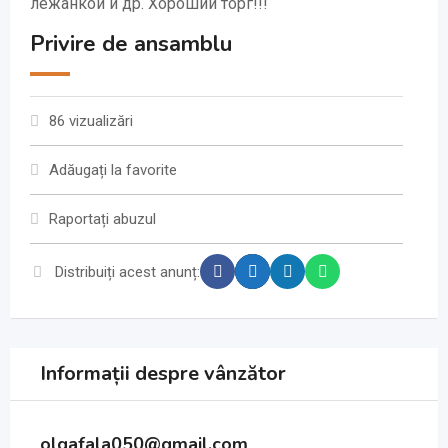
лежанкой и др. Хороший торг!!!
Privire de ansamblu
86 vizualizări
Adăugați la favorite
Raportați abuzul
Distribuiți acest anunț:
Informații despre vânzător
olgafala050@gmail.com