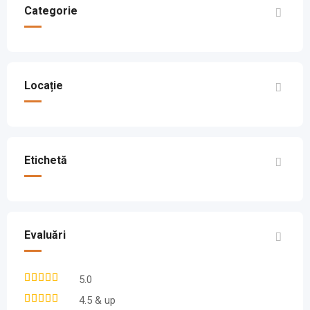
Categorie
Locație
Etichetă
Evaluări
5.0
4.5 & up