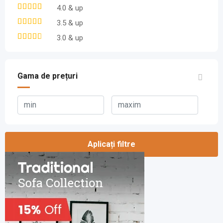
4.0 & up
3.5 & up
3.0 & up
Gama de prețuri
Aplicați filtre