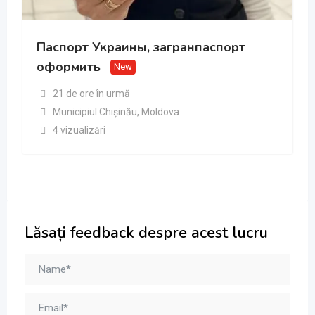
Паспорт Украины, загранпаспорт
оформить
New
21 de ore în urmă
Municipiul Chișinău
,
Moldova
4 vizualizări
Lăsați feedback despre acest lucru