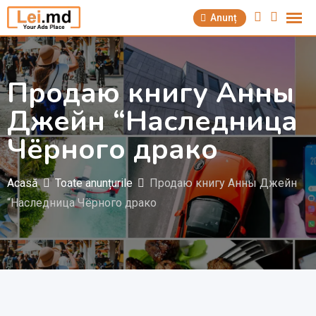
Săriți
Anunț
la
conținut
Продаю книгу Анны
Джейн “Наследница
Чёрного драко
Acasă
Toate anunțurile
Продаю книгу Анны Джейн
“Наследница Чёрного драко