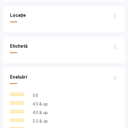
Locație
Etichetă
Evaluări
5.0
4.5 & up
4.0 & up
3.5 & up