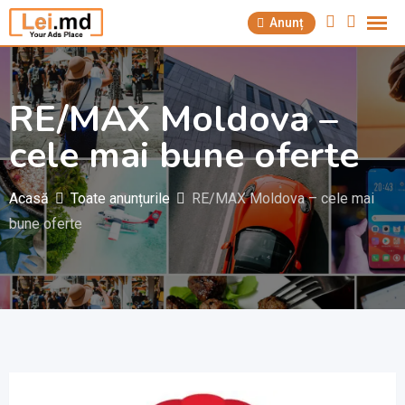
Săriți
Anunț
la
conținut
RE/MAX Moldova –
cele mai bune oferte
Acasă
Toate anunțurile
RE/MAX Moldova – cele mai
bune oferte