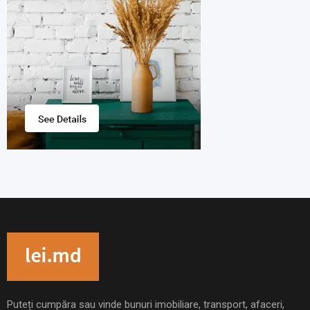
Puteți cumpăra sau vinde bunuri imobiliare, transport, afaceri,