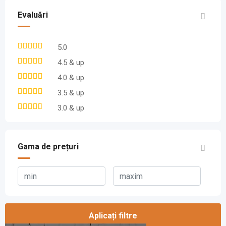
Evaluări
5.0
4.5 & up
4.0 & up
3.5 & up
3.0 & up
Gama de prețuri
Aplicați filtre