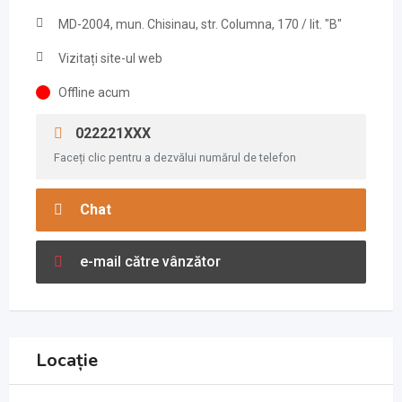
MD-2004, mun. Chisinau, str. Columna, 170 / lit. "B"
Vizitați site-ul web
Offline acum
022221XXX
Faceți clic pentru a dezvălui numărul de telefon
Chat
e-mail către vânzător
Locație