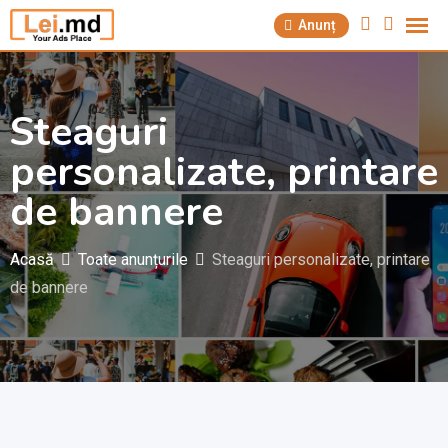
Săriți
Anunț
la
conținut
Steaguri
personalizate, printare
de bannere
Acasă
Toate anunțurile
Steaguri personalizate, printare
de bannere