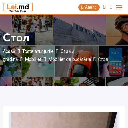
Săriți
Anunț
la
conținut
Стол
Acasă
Toate anunțurile
Casă și
grădină
Mobilier
Mobilier de bucătărie
Стол