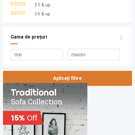
3.5 & up
3.0 & up
Gama de prețuri
Aplicați filtre