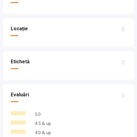
Locație
Etichetă
Evaluări
5.0
4.5 & up
4.0 & up