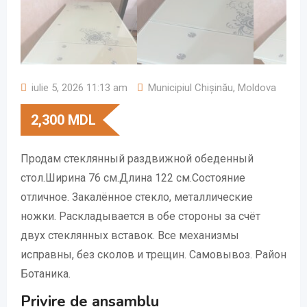
iulie 5, 2026 11:13 am
Municipiul Chișinău
,
Moldova
2,300
MDL
Продам стеклянный раздвижной обеденный
стол.Ширина 76 см.Длина 122 см.Состояние
отличное. Закалённое стекло, металлические
ножки. Раскладывается в обе стороны за счёт
двух стеклянных вставок. Все механизмы
исправны, без сколов и трещин. Самовывоз. Район
Ботаника.
Privire de ansamblu