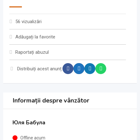
56 vizualizări
Adăugați la favorite
Raportați abuzul
Distribuiți acest anunț:
Informații despre vânzător
Юля Бабула
Offline acum