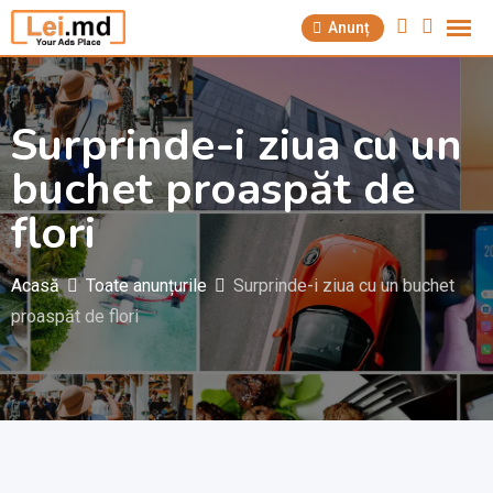
Săriți
Anunț
la
conținut
Surprinde-i ziua cu un
buchet proaspăt de
flori
Acasă
Toate anunțurile
Surprinde-i ziua cu un buchet
proaspăt de flori