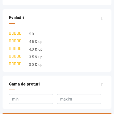
Evaluări
5.0
4.5 & up
4.0 & up
3.5 & up
3.0 & up
Gama de prețuri