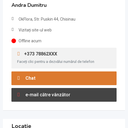
Andra Dumitru
OkFlora, Str. Puskin 44, Chisinau
Vizitați site-ul web
Offline acum
+373 78862XXX
Faceți clic pentru a dezvălui numărul de telefon
Chat
e-mail către vânzător
Locație