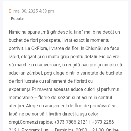
mai 30, 2025 4:39 pm
Popular
Nimic nu spune „mă gândesc la tine” mai bine decât un
buchet de flori proaspete, livrat exact la momentul
potrivit. La OkFlora, livrarea de flori în Chișinău se face
rapid, elegant și cu multă grijă pentru detalii. Fie că vrei
să marchezi o aniversare, o reușită sau pur și simplu să
aduci un zâmbet, poți alege dintr-o varietate de buchete
de flori lucrate cu rafinament de floriști cu
experiență.Primăvara aceasta aduce culori și parfumuri
memorabile – florile de sezon sunt acum în centrul
atenției. Alege un aranjament de flori de primăvară și
lasă-ne pe noi să-l livrăm direct la ușa celor
dragi.Comenzi rapide: +373 7886 2121 | +373 2286
2121, Program: Luni – Duminică, 08:00 – 21:00, Online