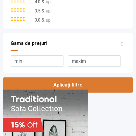
4.0 & up
3.5 & up
3.0 & up
Gama de prețuri
Aplicați filtre