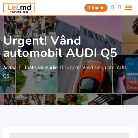
Săriți
Anunț
la
conținut
Urgent! Vând
automobil AUDI Q5
Acasă
Toate anunțurile
Urgent! Vând automobil AUDI
Q5