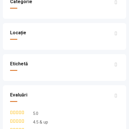
Categorie
Locație
Etichetă
Evaluări
5.0
4.5 & up