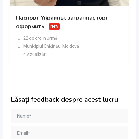
Паспорт Украины, загранпаспорт
оформить
New
22 de ore în urmă
Municipiul Chișinău
,
Moldova
4 vizualizări
Lăsați feedback despre acest lucru