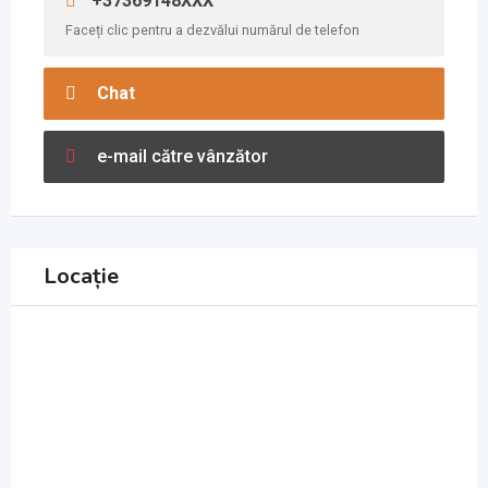
+37369148XXX
Faceți clic pentru a dezvălui numărul de telefon
Chat
e-mail către vânzător
Locație