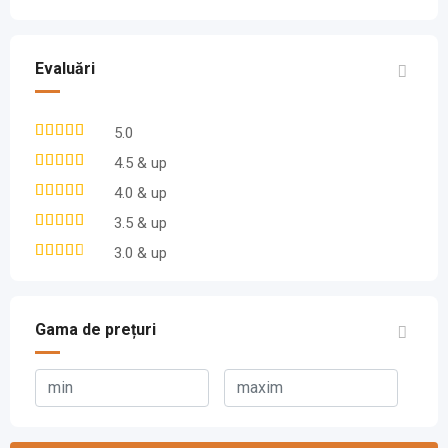
Evaluări
5.0
4.5 & up
4.0 & up
3.5 & up
3.0 & up
Gama de prețuri