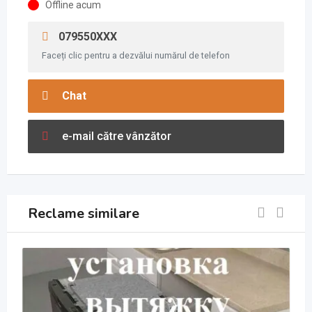
Offline acum
079550XXX
Faceți clic pentru a dezvălui numărul de telefon
Chat
e-mail către vânzător
Reclame similare