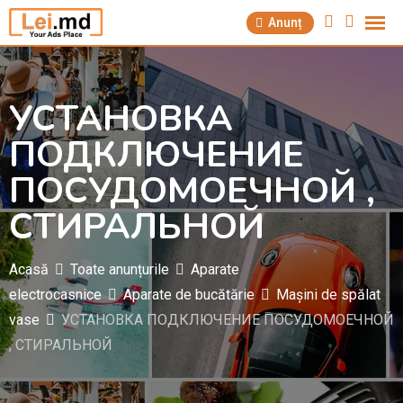
Săriți
Anunț
la
conținut
УСТАНОВКА
ПОДКЛЮЧЕНИЕ
ПОСУДОМОЕЧНОЙ ,
СТИРАЛЬНОЙ
Acasă
Toate anunțurile
Aparate
electrocasnice
Aparate de bucătărie
Mașini de spălat
vase
УСТАНОВКА ПОДКЛЮЧЕНИЕ ПОСУДОМОЕЧНОЙ
, СТИРАЛЬНОЙ