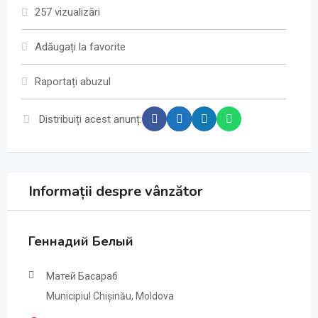
257 vizualizări
Adăugați la favorite
Raportați abuzul
Distribuiți acest anunț:
Informații despre vânzător
Геннадий Белый
Матей Басараб
Municipiul Chișinău, Moldova