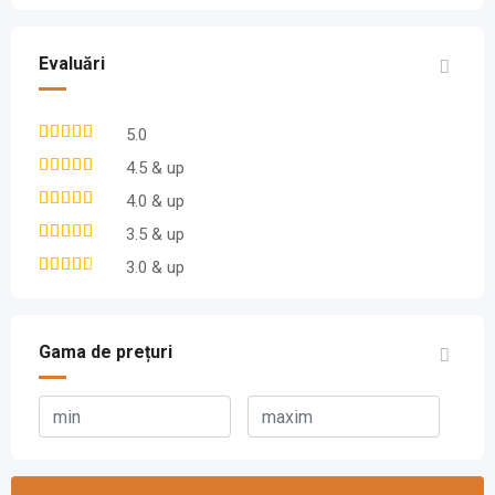
Evaluări
5.0
4.5 & up
4.0 & up
3.5 & up
3.0 & up
Gama de prețuri