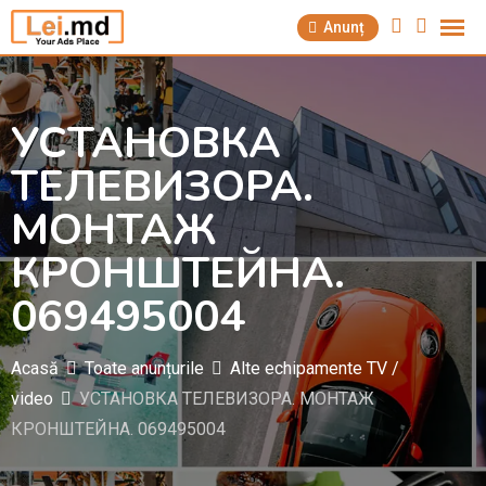
Săriți
Anunț
la
conținut
УСТАНОВКА
ТЕЛЕВИЗОРА.
МОНТАЖ
КРОНШТЕЙНА.
069495004
Acasă
Toate anunțurile
Alte echipamente TV /
video
УСТАНОВКА ТЕЛЕВИЗОРА. МОНТАЖ
КРОНШТЕЙНА. 069495004