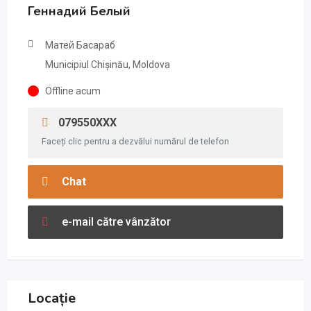
Геннадий Белый
Матей Басараб
Municipiul Chișinău, Moldova
Offline acum
079550XXX
Faceți clic pentru a dezvălui numărul de telefon
Chat
e-mail către vânzător
Locație