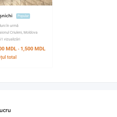
șnichi
Popular
luni în urmă
ionul Criuleni
,
Moldova
1 vizualizări
000
MDL
1,500
MDL
-
țul total
lucru