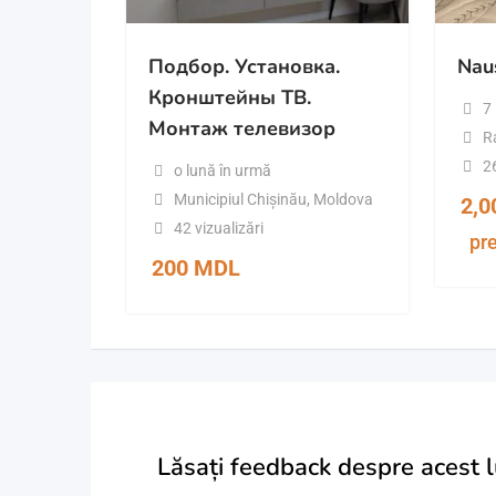
Подбор. Установка.
Nau
Кронштейны ТВ.
7 
Монтаж телевизор
Ra
26
o lună în urmă
Municipiul Chișinău
,
Moldova
2,
42 vizualizări
pre
200
MDL
Lăsați feedback despre acest 