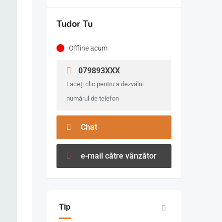
Tudor Tu
Offline acum
079893XXX
Faceți clic pentru a dezvălui
numărul de telefon
Chat
e-mail către vânzător
Tip