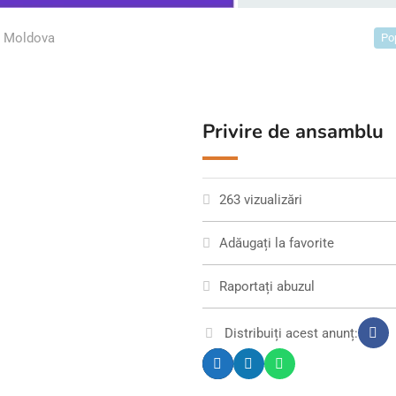
Moldova
Po
Privire de ansamblu
263 vizualizări
Adăugați la favorite
Raportați abuzul
Distribuiți acest anunț: