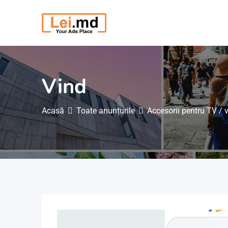
Săriți
la
conținut
Vind
Acasă
Toate anunțurile
Accesorii pentru TV / 