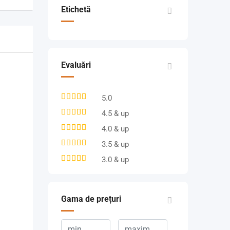
Etichetă
Evaluări
5.0
4.5 & up
4.0 & up
3.5 & up
3.0 & up
Gama de prețuri