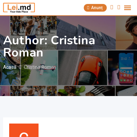
Săriți
Anunț
la
conținut
Author: Cristina
Roman
Acasă
Cristina Roman