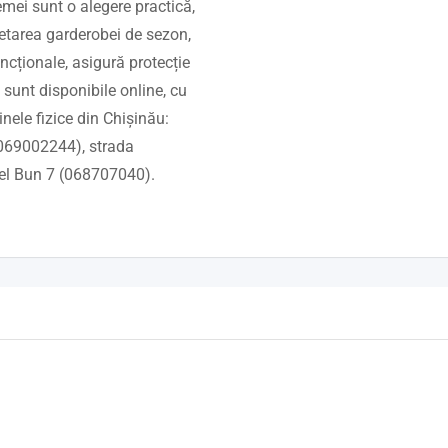
femei sunt o alegere practică,
letarea garderobei de sezon,
uncționale, asigură protecție
 sunt disponibile online, cu
inele fizice din Chișinău:
(069002244), strada
el Bun 7 (068707040).