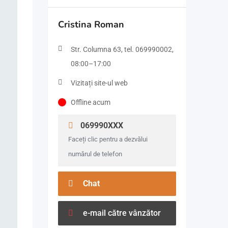
Cristina Roman
Str. Columna 63, tel. 069990002,
08:00–17:00
Vizitați site-ul web
Offline acum
069990XXX
Faceți clic pentru a dezvălui
numărul de telefon
Chat
e-mail către vânzător