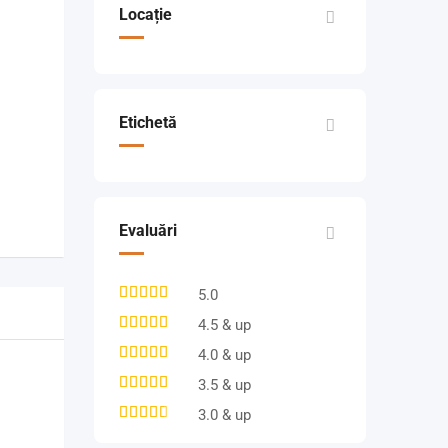
Locație
Etichetă
Evaluări
5.0
4.5 & up
4.0 & up
3.5 & up
3.0 & up