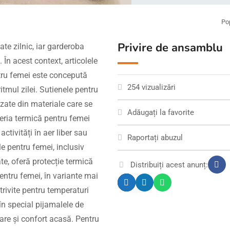
Po
Privire de ansamblu
ate zilnic, iar garderoba
 În acest context, articolele
tru femei este concepută
254 vizualizări
ritmul zilei. Sutienele pentru
zate din materiale care se
Adăugați la favorite
jeria termică pentru femei
ctivități în aer liber sau
Raportați abuzul
le pentru femei, inclusiv
te, oferă protecție termică
Distribuiți acest anunț:
pentru femei, în variante mai
trivite pentru temperaturi
 în special pijamalele de
re și confort acasă. Pentru