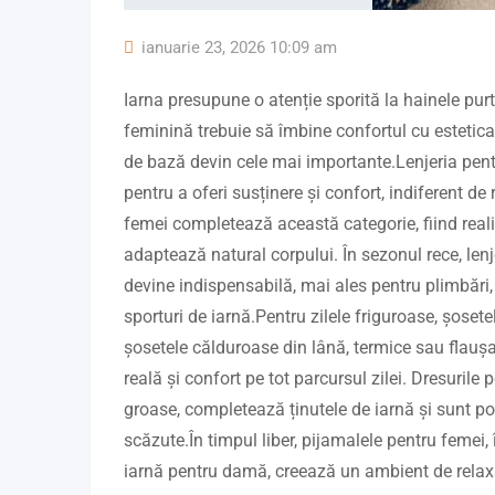
ianuarie 23, 2026 10:09 am
Iarna presupune o atenție sporită la hainele purt
feminină trebuie să îmbine confortul cu estetica.
de bază devin cele mai importante.Lenjeria pen
pentru a oferi susținere și confort, indiferent de 
femei completează această categorie, fiind reali
adaptează natural corpului. În sezonul rece, len
devine indispensabilă, mai ales pentru plimbări, a
sporturi de iarnă.Pentru zilele friguroase, șosete
șosetele călduroase din lână, termice sau flaușa
reală și confort pe tot parcursul zilei. Dresurile 
groase, completează ținutele de iarnă și sunt po
scăzute.În timpul liber, pijamalele pentru femei,
iarnă pentru damă, creează un ambient de relaxa