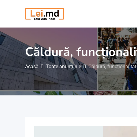
Săriți
la
conținut
Căldură, funcționali
Acasă
Toate anunțurile
Căldură, funcționalitat