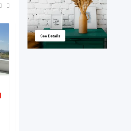
Паспорт Украины,
загранпаспорт, права
New
2 zile în urmă
Municipiul Chișinău
,
Moldova
6 vizualizări