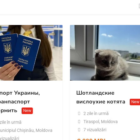
порт Украины,
Шотландские
ранпаспорт
вислоухие котята
New
рмить
New
2 zile în urmă
Tiraspol
,
Moldova
zile în urmă
7 vizualizări
unicipiul Chișinău
,
Moldova
vizualizări