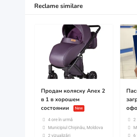
Reclame similare
Продам коляску Anex 2
Пас
в 1 в хорошем
заг
состоянии
офо
New
4 ore în urmă
2 
Municipiul Chișinău
,
Moldova
M
2 vizualizări
6 