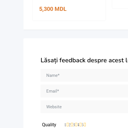
5,300
MDL
Lăsați feedback despre acest 
Quality
1
2
3
4
5