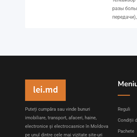
разы боль
передачи)
Meni
Puteți cumpăra sau vinde bunuri
Reguli
imobiliare, transport, afaceri, haine,
Condiții d
electronice și electrocasnice în Moldova
Pachete
pe unul dintre cele mai vizitate site-uri