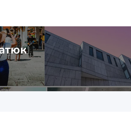
патюк