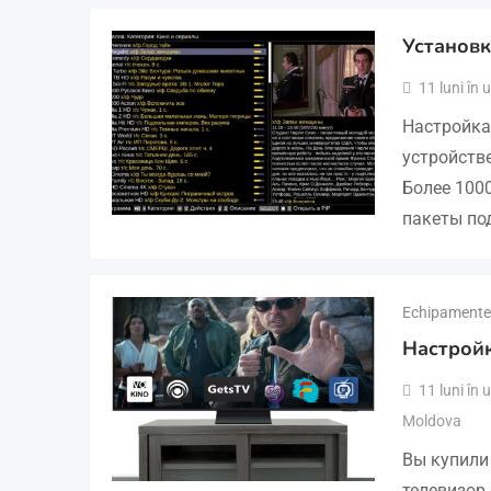
Установк
11 luni în
Настройка
устройстве
Более 100
пакеты по
Echipamente 
Настройк
11 luni în
Moldova
Вы купили 
телевизор