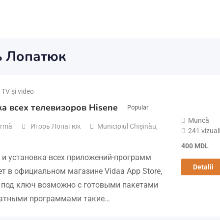
рь Лопатюк
TV și video
а всех телевизоров Hisene
Popular
Muncă
 urmă
Игорь Лопатюк
Municipiul Chișinău
,
241 vizuali
400
MDL
 и установка всех приложений-программ
Detalii
т в официальном магазине Vidaa App Store,
 под ключ возможно с готовыми пакетами
латными программами такие…