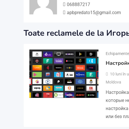
068887217
apbpredato15@gmail.com
Toate reclamele de la Иго
Echipamente 
Настройк
10 luni în
Moldova
Настройка
которые не
настройка
или без п