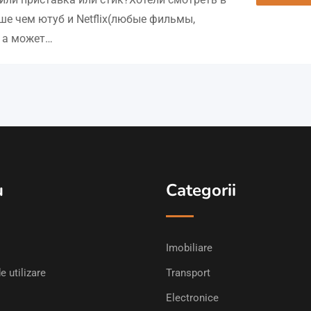
ше чем ютуб и Netflix(любые фильмы,
, а может…
u
Categorii
Imobiliare
e utilizare
Transport
Electronice