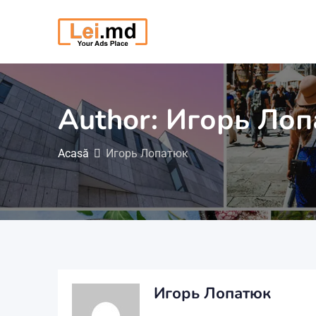
Săriți
la
conținut
Author: Игорь Ло
Acasă
Игорь Лопатюк
Игорь Лопатюк