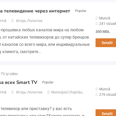
а телевидение через интернет
Popular
Muncă
 urmă
Игорь Лопатюк
241 vizuali
-прошивка любых каналов мира на любом
300
MDL
, от китайских телевизоров до супер брендов.
Detalii
0 каналов со всего мира, или индивидуальные
д клиента, смотрите…
TV și video
а всех Smart TV
Popular
Muncă
 urmă
Игорь Лопатюк
Municipiul Chișinău
,
276 vizuali
телевизор или приставку? у вас есть
Detalii
 или приставка или стик?Хотели смотреть в