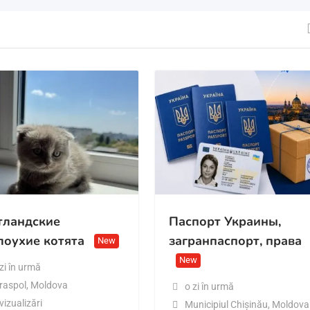
ландские
Паспорт Украины,
лоухие котята
загранпаспорт, права
New
New
zi în urmă
iraspol
,
Moldova
o zi în urmă
vizualizări
Municipiul Chișinău
,
Moldova