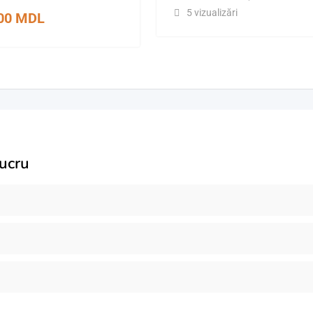
5 vizualizări
000
MDL
lucru