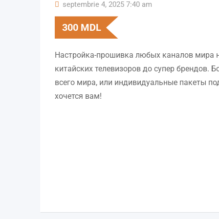
septembrie 4, 2025 7:40 am
300
MDL
Настройка-прошивка любых каналов мира н
китайских телевизоров до супер брендов. Б
всего мира, или индивидуальные пакеты под
хочется вам!