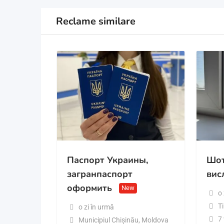
Reclame similare
Паспорт Украины,
Шот
загранпаспорт
вис
оформить
New
o 
T
o zi în urmă
7 
Municipiul Chișinău
,
Moldova