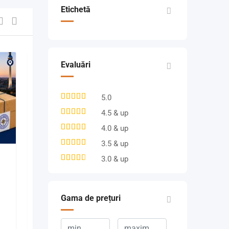
Etichetă
Evaluări
5.0
4.5 & up
4.0 & up
3.5 & up
3.0 & up
Продам очень
красивые номера
Orange
New
Gama de prețuri
2 zile în urmă
Municipiul Chișinău
,
Moldova