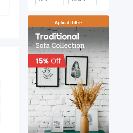
7 vizualizări
1
MDL
Aplicați filtre