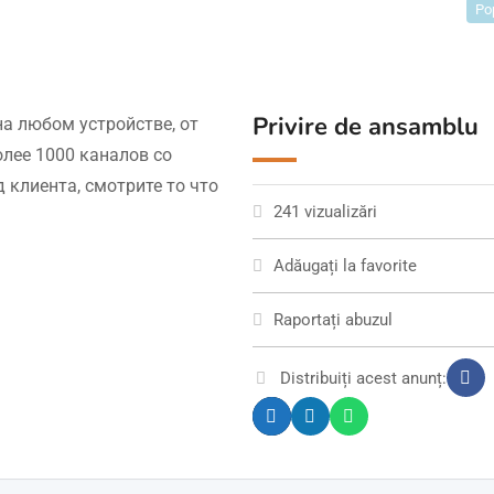
Po
Privire de ansamblu
а любом устройстве, от
олее 1000 каналов со
 клиента, смотрите то что
241 vizualizări
Adăugați la favorite
Raportați abuzul
Distribuiți acest anunț: