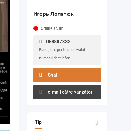
Игорь Лопатюк
Offline acum
068887XXX
Faceți clic pentru a dezvălui
numărul de telefon
Chat
e-mail către vânzător
Tip