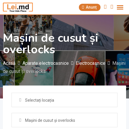
Săriți
Anunț
la
conținut
Mașini de cusut și
overlocks
Acasă
Aparate electrocasnice
Electrocasnice
Mașini
de cusut și overlocks
Selectați locația
Mașini de cusut și overlocks