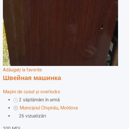
Adăugați la favorite
Швейная машинка
Mașini de cusut și overlocks
2 săptămâni în urmă
Municipiul Chișinău
,
Moldova
26 vizualizări
200
MDL