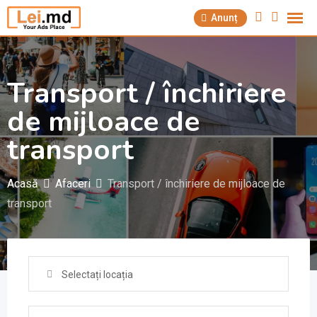
Săriți
Anunț
la
conținut
Transport / închiriere
de mijloace de
transport
Acasă
Afaceri
Transport / închiriere de mijloace de
transport
Selectați locația