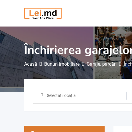
Săriți
la
conținut
Închirierea garajelor
Acasă
Bunuri imobiliare
Garaje, parcări
Înch
Selectați locația