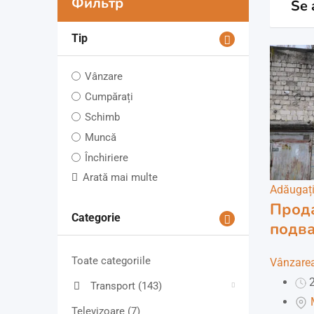
Фильтр
Se 
Tip
Vânzare
Cumpărați
Schimb
Muncă
Închiriere
Arată mai multe
Adăugați 
Прода
Categorie
подва
Toate categoriile
Vânzarea
2
Transport
(143)
Televizoare
(7)