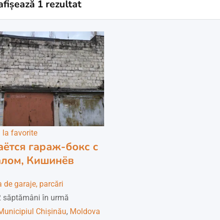
afișează 1 rezultat
la favorite
ётся гараж-бокс с
лом, Кишинёв
 de garaje, parcări
 săptămâni în urmă
Municipiul Chișinău
,
Moldova