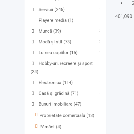
2
Servicii
(245)
401,090
Playere media
(1)
Muncă
(39)
Modă și stil
(73)
Lumea copiilor
(15)
Hobby-uri, recreere și sport
(34)
Electronică
(114)
Casă și grădină
(71)
Bunuri imobiliare
(47)
Proprietate comercială
(13)
Pământ
(4)