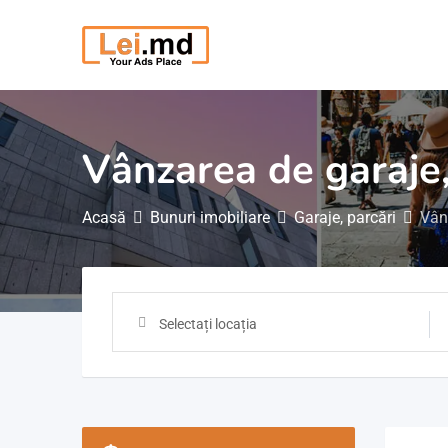
Săriți
la
conținut
Vânzarea de garaje,
Acasă
Bunuri imobiliare
Garaje, parcări
Vân
Selectați locația