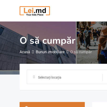
Săriți
la
conținut
O să cumpăr
Acasă
Bunuri imobiliare
O să cumpăr
Selectați locația